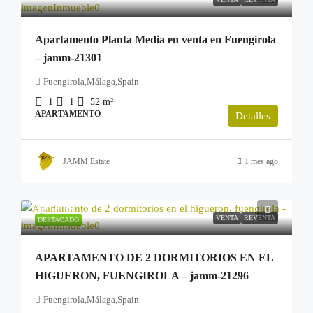
Apartamento Planta Media en venta en Fuengirola
– jamm-21301
Fuengirola,Málaga,Spain
1
1
52
m²
APARTAMENTO
Detalles
JAMM Estate
1 mes ago
529.000€
VENTA
REVENTA
DESTACADO
APARTAMENTO DE 2 DORMITORIOS EN EL
HIGUERON, FUENGIROLA – jamm-21296
Fuengirola,Málaga,Spain