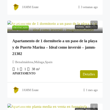
JAMM Estate
3 semanas ago
249.900€
VENTA
REVENTA
DESTACADO
Apartamento de 1 dormitorio a un paso de la playa
y de Puerto Marina – Ideal como inversió – jamm-
21302
Benalmádena,Málaga,Spain
1
1
38
m²
APARTAMENTO
Detalles
JAMM Estate
1 mes ago
255.000€
VENTA
REVENTA