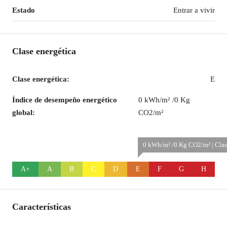
Estado
Entrar a vivir
Clase energética
Clase energética:
E
Índice de desempeño energético
0 kWh/m² /0 Kg
global:
CO2/m²
0 kWh/m² /0 Kg CO2/m² | Clas
A+
A
B
C
D
E
F
G
H
Características