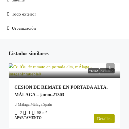
Satélite
Todo exterior
Urbanización
Listados similares
100.000€
VENTA
REVENTA
CESIÓN DE REMATE EN PORTADA ALTA,
MÁLAGA – jamm-21303
Málaga,Málaga,Spain
2
1
58
m²
APARTAMENTO
Detalles