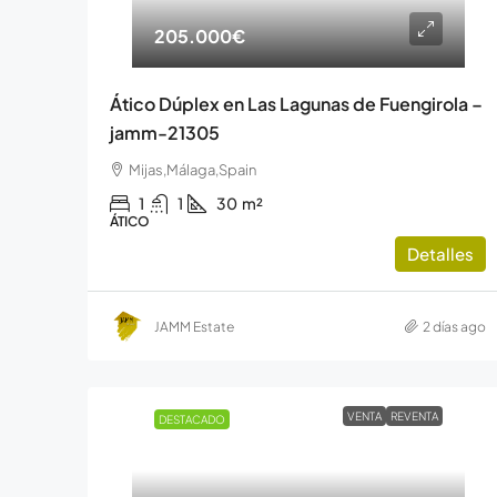
205.000€
Ático Dúplex en Las Lagunas de Fuengirola –
jamm-21305
Mijas,Málaga,Spain
1
1
30
m²
ÁTICO
Detalles
JAMM Estate
2 días ago
VENTA
REVENTA
DESTACADO