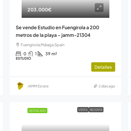
203.000€
Se vende Estudio en Fuengirola a 200
metros de la playa – jamm-21304
Fuengirola,Málaga,Spain
0
1
39
m²
ESTUDIO
Detalles
JAMM Estate
2 días ago
VENTA
REVENTA
DESTACADO