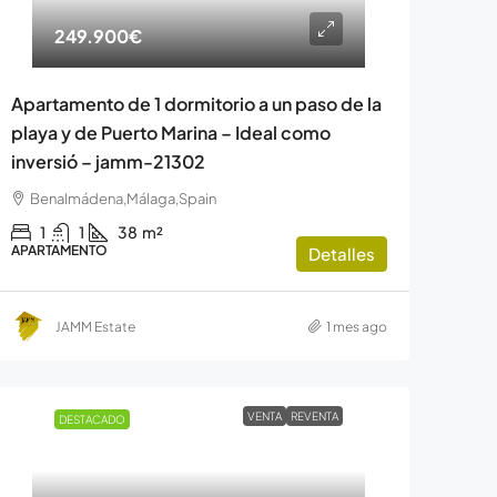
249.900€
Apartamento de 1 dormitorio a un paso de la
playa y de Puerto Marina – Ideal como
inversió – jamm-21302
Benalmádena,Málaga,Spain
1
1
38
m²
APARTAMENTO
Detalles
JAMM Estate
1 mes ago
VENTA
REVENTA
DESTACADO