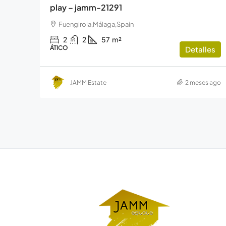
play – jamm-21291
Fuengirola,Málaga,Spain
2
2
57
m²
ÁTICO
Detalles
JAMM Estate
2 meses ago