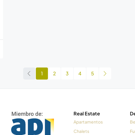
1
2
3
4
5
Real Estate
D
Apartamentos
Be
Chalets
Fu