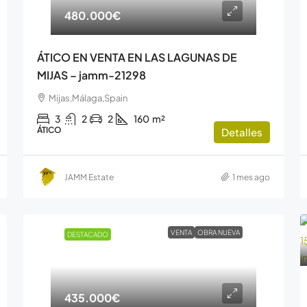
480.000€
ÁTICO EN VENTA EN LAS LAGUNAS DE
MIJAS – jamm-21298
Mijas,Málaga,Spain
3
2
2
160
m²
ÁTICO
Detalles
JAMM Estate
1 mes ago
VENTA
OBRA NUEVA
DESTACADO
435.000€