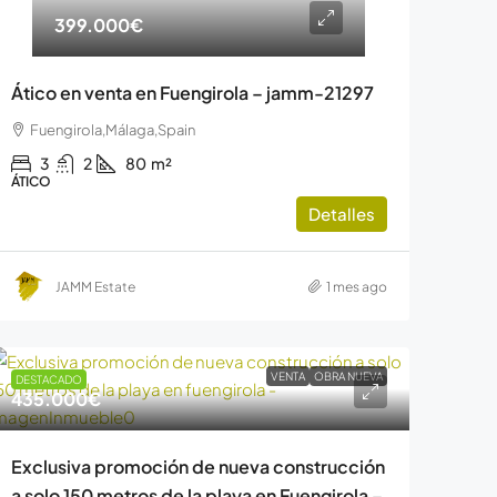
399.000€
Ático en venta en Fuengirola – jamm-21297
Fuengirola,Málaga,Spain
3
2
80
m²
ÁTICO
Detalles
JAMM Estate
1 mes ago
VENTA
OBRA NUEVA
DESTACADO
435.000€
Exclusiva promoción de nueva construcción
a solo 150 metros de la playa en Fuengirola –