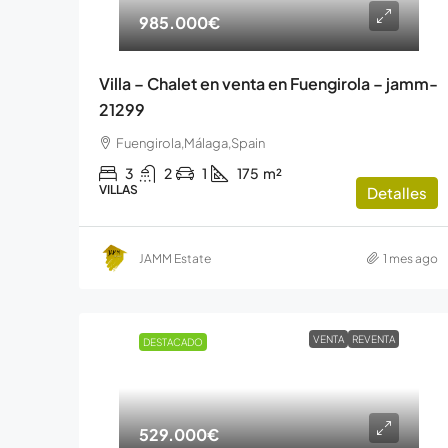
985.000€
Villa – Chalet en venta en Fuengirola – jamm-
21299
Fuengirola,Málaga,Spain
3
2
1
175
m²
VILLAS
Detalles
JAMM Estate
1 mes ago
VENTA
REVENTA
DESTACADO
529.000€