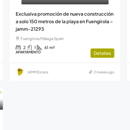
Exclusiva promoción de nueva construcción
a solo 150 metros de la playa en Fuengirola –
jamm-21293
Fuengirola,Málaga,Spain
2
1
61
m²
APARTAMENTO
Detalles
JAMM Estate
2 meses ago