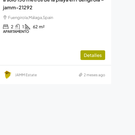
jamm-21292
Fuengirola,Málaga,Spain
2
1
62
m²
APARTAMENTO
Detalles
JAMM Estate
2 meses ago