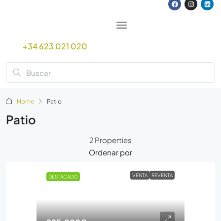
+34 623 021 020
Home
Patio
Patio
2 Properties
Ordenar por
VENTA
REVENTA
DESTACADO