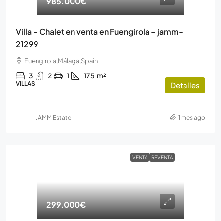
985.000€
Villa – Chalet en venta en Fuengirola – jamm-
21299
Fuengirola,Málaga,Spain
3
2
1
175
m²
VILLAS
Detalles
JAMM Estate
1 mes ago
VENTA
REVENTA
299.000€