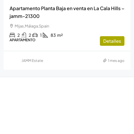
Apartamento Planta Baja en venta en La Cala Hills –
jamm-21300
Mijas,Málaga,Spain
2
2
1
83
m²
APARTAMENTO
Detalles
JAMM Estate
1 mes ago