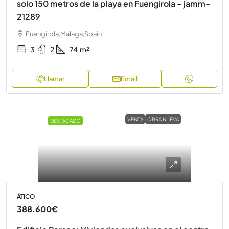
solo 150 metros de la playa en Fuengirola – jamm-
21289
Fuengirola,Málaga,Spain
3
2
74
m²
Llamar
Email
VENTA
OBRA NUEVA
DESTACADO
ÁTICO
388.600€