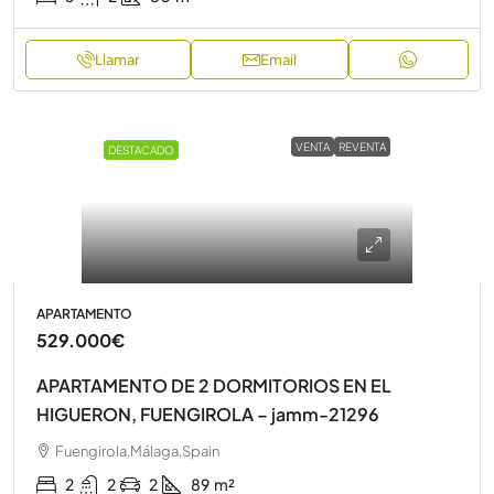
Llamar
Email
VENTA
REVENTA
DESTACADO
APARTAMENTO
529.000€
APARTAMENTO DE 2 DORMITORIOS EN EL
HIGUERON, FUENGIROLA – jamm-21296
Fuengirola,Málaga,Spain
2
2
2
89
m²