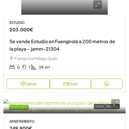
ESTUDIO
203.000€
Se vende Estudio en Fuengirola a 200 metros de
la playa – jamm-21304
Fuengirola,Málaga,Spain
0
1
39
m²
Llamar
Email
VENTA
REVENTA
DESTACADO
APARTAMENTO
249.900€