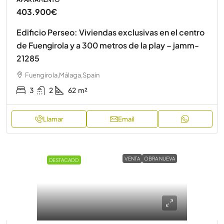
403.900€
Edificio Perseo: Viviendas exclusivas en el centro
de Fuengirola y a 300 metros de la play – jamm-
21285
Fuengirola,Málaga,Spain
3
2
62
m²
Llamar
Email
VENTA
OBRA NUEVA
DESTACADO