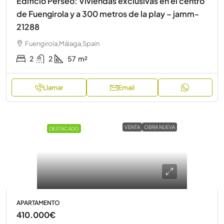
Edificio Perseo: Viviendas exclusivas en el centro
de Fuengirola y a 300 metros de la play – jamm-
21288
Fuengirola,Málaga,Spain
2
2
57
m²
Llamar
Email
VENTA
OBRA NUEVA
DESTACADO
APARTAMENTO
410.000€