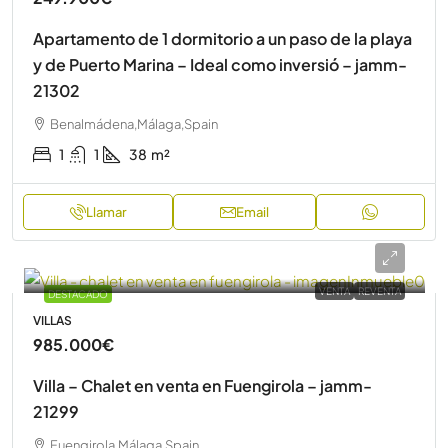
Apartamento de 1 dormitorio a un paso de la playa
y de Puerto Marina – Ideal como inversió – jamm-
21302
Benalmádena,Málaga,Spain
1
1
38
m²
Llamar
Email
VENTA
REVENTA
DESTACADO
VILLAS
985.000€
Villa – Chalet en venta en Fuengirola – jamm-
21299
Fuengirola,Málaga,Spain