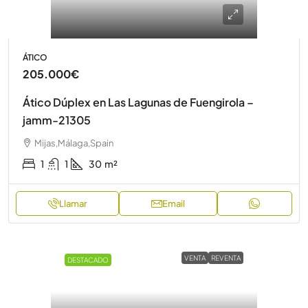
ÁTICO
205.000€
Ático Dúplex en Las Lagunas de Fuengirola –
jamm-21305
Mijas,Málaga,Spain
1
1
30
m²
Llamar
Email
VENTA
REVENTA
DESTACADO