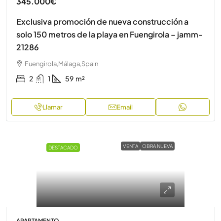
345.000€
Exclusiva promoción de nueva construcción a
solo 150 metros de la playa en Fuengirola – jamm-
21286
Fuengirola,Málaga,Spain
2
1
59
m²
Llamar
Email
VENTA
OBRA NUEVA
DESTACADO
APARTAMENTO