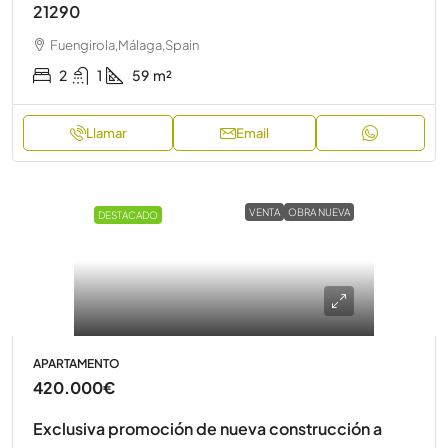
21290
Fuengirola,Málaga,Spain
2
1
59
m²
Llamar
Email
VENTA
OBRA NUEVA
DESTACADO
APARTAMENTO
420.000€
Exclusiva promoción de nueva construcción a