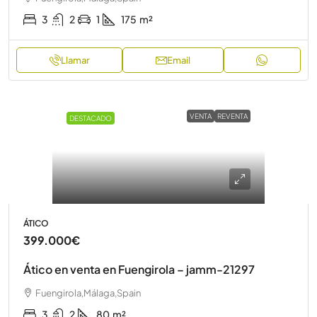
3
2
1
175
m²
Llamar
Email
VENTA
REVENTA
DESTACADO
ÁTICO
399.000€
Ático en venta en Fuengirola – jamm-21297
Fuengirola,Málaga,Spain
3
2
80
m²