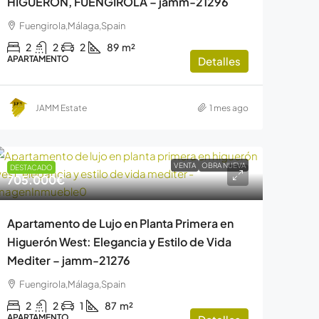
HIGUERON, FUENGIROLA – jamm-21296
Fuengirola,Málaga,Spain
2
2
2
89
m²
APARTAMENTO
Detalles
JAMM Estate
1 mes ago
VENTA
OBRA NUEVA
DESTACADO
705.000€
Apartamento de Lujo en Planta Primera en
Higuerón West: Elegancia y Estilo de Vida
Mediter – jamm-21276
Fuengirola,Málaga,Spain
2
2
1
87
m²
APARTAMENTO