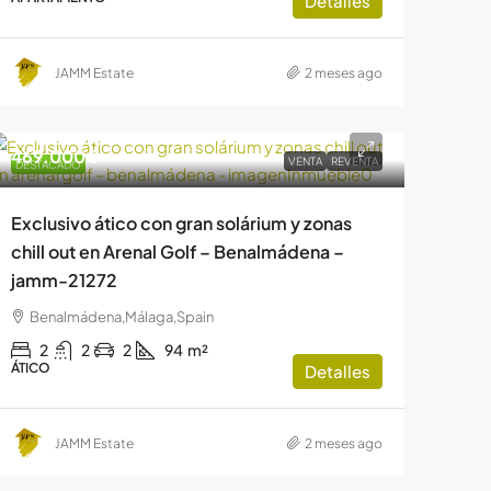
Detalles
JAMM Estate
2 meses ago
469.000€
VENTA
REVENTA
DESTACADO
Exclusivo ático con gran solárium y zonas
chill out en Arenal Golf – Benalmádena –
jamm-21272
Benalmádena,Málaga,Spain
2
2
2
94
m²
ÁTICO
Detalles
JAMM Estate
2 meses ago