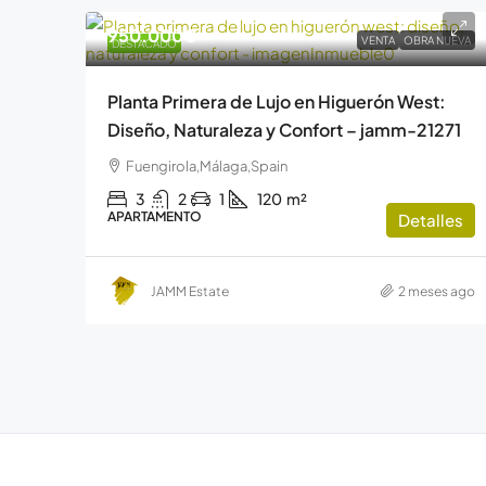
950.000€
VENTA
OBRA NUEVA
DESTACADO
Planta Primera de Lujo en Higuerón West:
Diseño, Naturaleza y Confort – jamm-21271
Fuengirola,Málaga,Spain
3
2
1
120
m²
APARTAMENTO
Detalles
JAMM Estate
2 meses ago