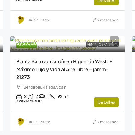
Detalles
JAMM Estate
2 meses ago
695.000€
VENTA
OBRA NUEVA
DESTACADO
Planta Baja con Jardín en Higuerón West: El
Máximo Lujo y Vida al Aire Libre – jamm-
21273
Fuengirola,Málaga,Spain
2
2
1
92
m²
APARTAMENTO
Detalles
JAMM Estate
2 meses ago