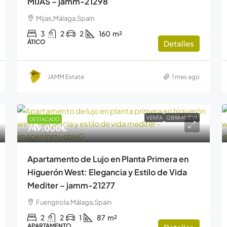
MIJAS – jamm-21298
Mijas,Málaga,Spain
3
2
2
160
m²
ÁTICO
Detalles
JAMM Estate
1 mes ago
VENTA
OBRA NUEVA
DESTACADO
749.000€
Apartamento de Lujo en Planta Primera en
Higuerón West: Elegancia y Estilo de Vida
Mediter – jamm-21277
Fuengirola,Málaga,Spain
2
2
1
87
m²
APARTAMENTO