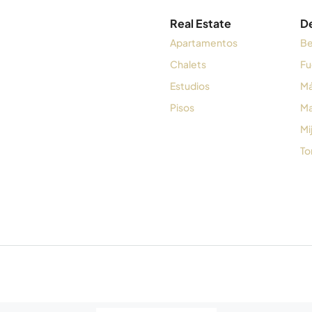
Real Estate
D
Apartamentos
Be
Chalets
Fu
Estudios
Má
Pisos
Ma
Mi
To