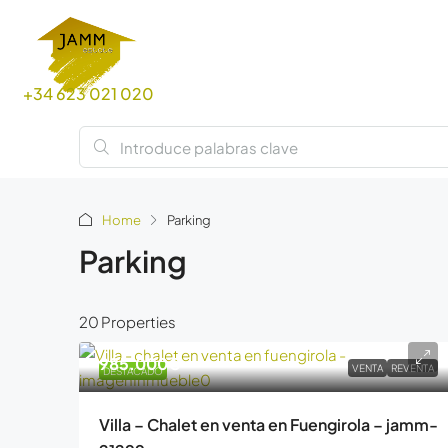
+34 623 021 020
Home
Parking
Parking
20 Properties
985.000€
VENTA
REVENTA
DESTACADO
Villa – Chalet en venta en Fuengirola – jamm-