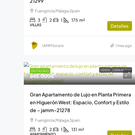
21299
Fuengirola,Málaga,Spain
3
2
1
175
m²
VILLAS
Detalles
JAMM Estate
1 mes ago
VENTA
OBRA NUEVA
DESTACADO
845.000€
Gran Apartamento de Lujo en Planta Primera
en Higuerón West: Espacio, Confort y Estilo
de – jamm-21278
Fuengirola,Málaga,Spain
3
2
1
131
m²
APARTAMENTO