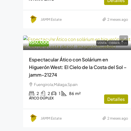
Detalles
JAMM Estate
2 meses ago
850.000€
VENTA
OBRA NUEVA
DESTACADO
Espectacular Ático con Solárium en
Higuerón West: El Cielo de la Costa del Sol –
jamm-21274
Fuengirola,Málaga,Spain
2
2
1
86
m²
ÁTICO DÚPLEX
Detalles
JAMM Estate
2 meses ago