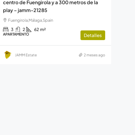
centro de Fuengirola y a 300 metros de la
play – jamm-21285
Fuengirola,Málaga,Spain
3
2
62
m²
APARTAMENTO
Detalles
JAMM Estate
2 meses ago