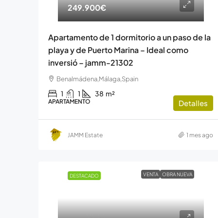
249.900€
Apartamento de 1 dormitorio a un paso de la
playa y de Puerto Marina – Ideal como
inversió – jamm-21302
Benalmádena,Málaga,Spain
1
1
38
m²
APARTAMENTO
Detalles
JAMM Estate
1 mes ago
VENTA
OBRA NUEVA
DESTACADO