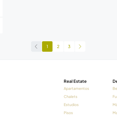
1
2
3
Real Estate
D
Apartamentos
Be
Chalets
Fu
Estudios
Má
Pisos
Ma