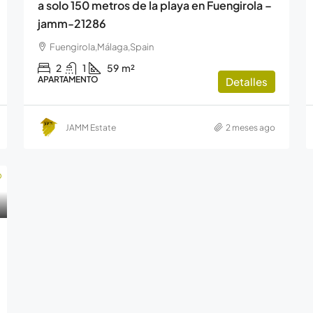
a solo 150 metros de la playa en Fuengirola –
jamm-21286
Fuengirola,Málaga,Spain
2
1
59
m²
APARTAMENTO
Detalles
JAMM Estate
2 meses ago