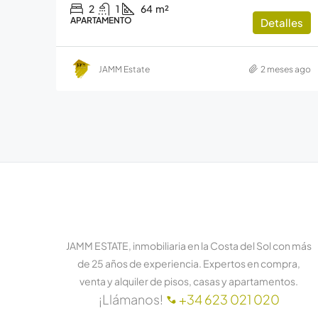
2
1
64
m²
APARTAMENTO
Detalles
JAMM Estate
2 meses ago
JAMM ESTATE, inmobiliaria en la Costa del Sol con más
de 25 años de experiencia. Expertos en compra,
venta y alquiler de pisos, casas y apartamentos.
¡Llámanos!
+34 623 021 020