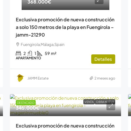
368.000€
Exclusiva promoción de nueva construcción
a solo 150 metros de la playa en Fuengirola –
jamm-21290
Fuengirola,Málaga,Spain
2
1
59
m²
APARTAMENTO
Detalles
JAMM Estate
2 meses ago
VENTA
OBRA NUEVA
DESTACADO
345.000€
Exclusiva promoción de nueva construcción