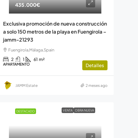
435.000€
Exclusiva promoción de nueva construcción
a solo 150 metros de la playa en Fuengirola –
jamm-21293
Fuengirola,Málaga,Spain
2
1
61
m²
APARTAMENTO
Detalles
JAMM Estate
2 meses ago
VENTA
OBRA NUEVA
DESTACADO