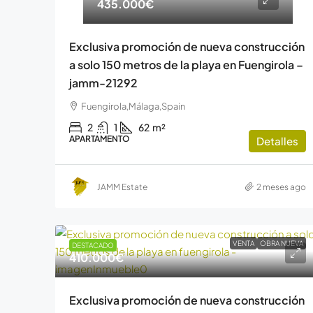
435.000€
Exclusiva promoción de nueva construcción
a solo 150 metros de la playa en Fuengirola –
jamm-21292
Fuengirola,Málaga,Spain
2
1
62
m²
APARTAMENTO
Detalles
JAMM Estate
2 meses ago
VENTA
OBRA NUEVA
DESTACADO
410.000€
Exclusiva promoción de nueva construcción