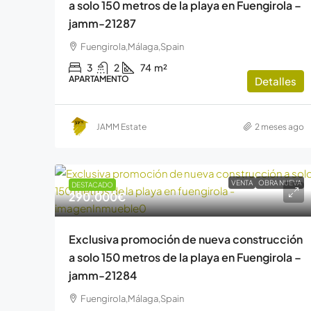
a solo 150 metros de la playa en Fuengirola –
jamm-21287
Fuengirola,Málaga,Spain
3
2
74
m²
APARTAMENTO
Detalles
JAMM Estate
2 meses ago
VENTA
OBRA NUEVA
DESTACADO
290.000€
Exclusiva promoción de nueva construcción
a solo 150 metros de la playa en Fuengirola –
jamm-21284
Fuengirola,Málaga,Spain