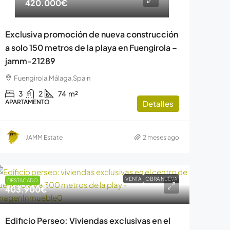
420.000€
Exclusiva promoción de nueva construcción
a solo 150 metros de la playa en Fuengirola –
jamm-21289
Fuengirola,Málaga,Spain
3
2
74
m²
APARTAMENTO
Detalles
JAMM Estate
2 meses ago
VENTA
OBRA NUEVA
DESTACADO
403.900€
Edificio Perseo: Viviendas exclusivas en el