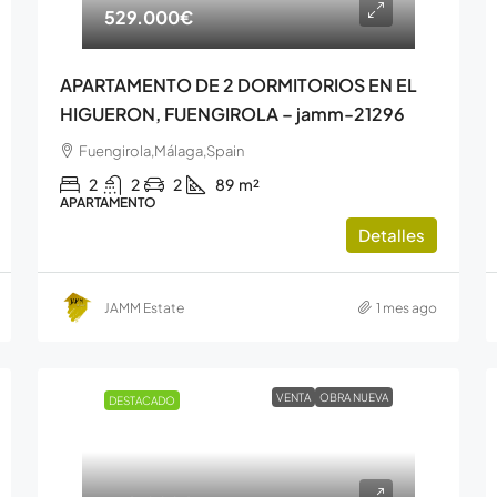
529.000€
APARTAMENTO DE 2 DORMITORIOS EN EL
HIGUERON, FUENGIROLA – jamm-21296
Fuengirola,Málaga,Spain
2
2
2
89
m²
APARTAMENTO
Detalles
JAMM Estate
1 mes ago
VENTA
OBRA NUEVA
DESTACADO