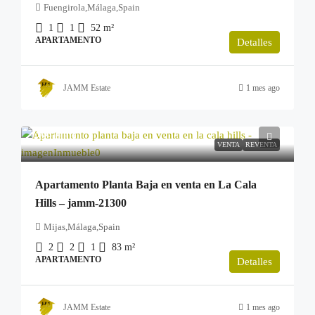
Fuengirola,Málaga,Spain
1
1
52
m²
APARTAMENTO
Detalles
JAMM Estate
1 mes ago
299.000€
VENTA
REVENTA
Apartamento Planta Baja en venta en La Cala
Hills – jamm-21300
Mijas,Málaga,Spain
2
2
1
83
m²
APARTAMENTO
Detalles
JAMM Estate
1 mes ago