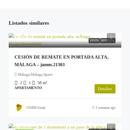
Listados similares
100.000€
VENTA
REVENTA
CESIÓN DE REMATE EN PORTADA ALTA,
MÁLAGA – jamm-21303
Málaga,Málaga,Spain
2
1
58
m²
APARTAMENTO
Detalles
JAMM Estate
3 semanas ago
249.900€