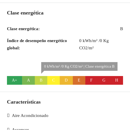
Clase energética
Clase energética:
B
Índice de desempeño energético
0 kWh/m² /0 Kg
global:
CO2/m²
0 kWh/m² /0 Kg CO2/m² | Clase energética B
A+
A
B
C
D
E
F
G
H
Características
Aire Acondicionado
Ascensor