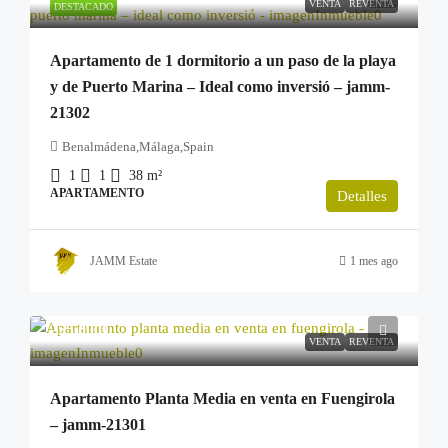
VENTA
REVENTA
DESTACADO
Apartamento de 1 dormitorio a un paso de la playa
y de Puerto Marina – Ideal como inversió – jamm-
21302
Benalmádena,Málaga,Spain
1
1
38
m²
APARTAMENTO
Detalles
JAMM Estate
1 mes ago
255.000€
VENTA
REVENTA
Apartamento Planta Media en venta en Fuengirola
– jamm-21301