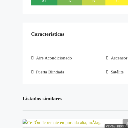
A+
A
B
C
Características
Aire Acondicionado
Ascensor
Puerta Blindada
Satélite
Listados similares
100.000€
VENTA
REVEN