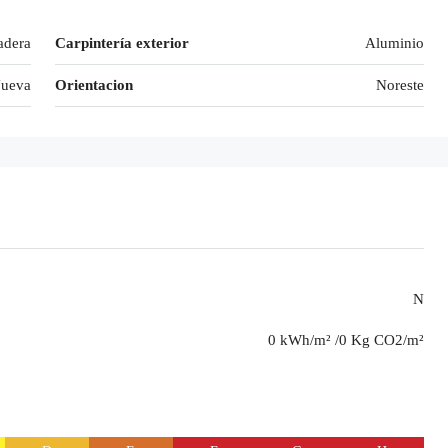
dera
Carpintería exterior
Aluminio
Nueva
Orientacion
Noreste
N
0 kWh/m² /0 Kg CO2/m²