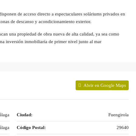
 disponen de acceso directo a espectaculares soláriums privados en
 zonas de descanso y acondicionamiento exterior.
scan una propiedad de obra nueva de alta calidad, ya sea como
na inversión inmobiliaria de primer nivel junto al mar
Abrir en Google Maps
álaga
Ciudad:
Fuengirola
laga
Código Postal:
29640