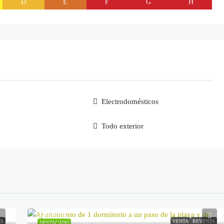
D
E
F
G
H
Electrodomésticos
Todo exterior
249.900€
TA
VENTA
REVENTA
DESTACADO