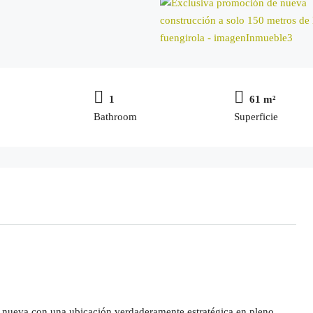
1
61 m²
Bathroom
Superficie
a nueva con una ubicación verdaderamente estratégica en pleno