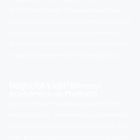
150.000 habitantes, cifra que se duplica en
temporada alta por el turismo internacional. Es
una ciudad multicultural, con residentes de
diversos países europeos y latinoamericanos,
lo que la convierte en un crisol de culturas.
ECONOMÍA Y TURISMO
Negocios y lujo: el motor
económico de Marbella
La economía de Marbella se basa en turismo,
servicios de lujo, bienes raíces y gastronomía.
Destacan las inversiones inmobiliarias de alto
nivel, puertos deportivos como Puerto Banús