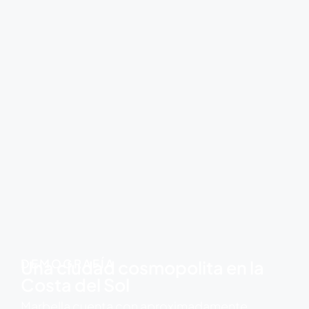
DEMOGRAFÍA
Una ciudad cosmopolita en la
Costa del Sol
Marbella cuenta con aproximadamente