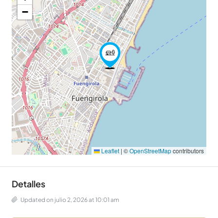
−
Leaflet
|
©
OpenStreetMap
contributors
Detalles
Updated on julio 2, 2026 at 10:01 am