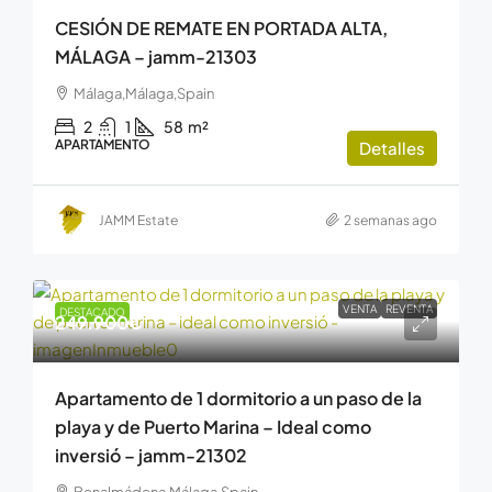
CESIÓN DE REMATE EN PORTADA ALTA,
MÁLAGA – jamm-21303
Málaga,Málaga,Spain
2
1
58
m²
APARTAMENTO
Detalles
JAMM Estate
2 semanas ago
VENTA
REVENTA
DESTACADO
249.900€
Apartamento de 1 dormitorio a un paso de la
playa y de Puerto Marina – Ideal como
inversió – jamm-21302