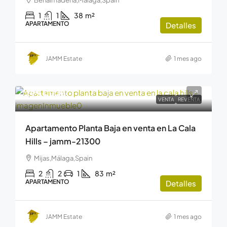
Benalmádena,Málaga,Spain
1
1
38
m²
APARTAMENTO
Detalles
JAMM Estate
1 mes ago
299.000€
VENTA
REVENTA
Apartamento Planta Baja en venta en La Cala
Hills – jamm-21300
Mijas,Málaga,Spain
2
2
1
83
m²
APARTAMENTO
Detalles
JAMM Estate
1 mes ago