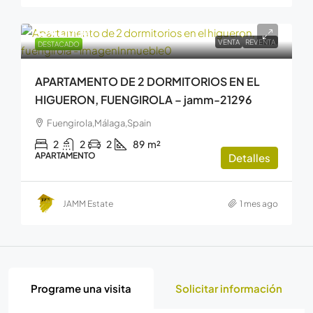
529.000€
VENTA
REVENTA
DESTACADO
APARTAMENTO DE 2 DORMITORIOS EN EL
HIGUERON, FUENGIROLA – jamm-21296
Fuengirola,Málaga,Spain
2
2
2
89
m²
APARTAMENTO
Detalles
JAMM Estate
1 mes ago
Programe una visita
Solicitar información