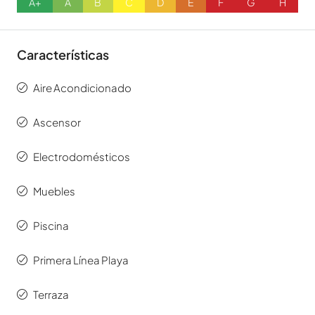
A+
A
B
C
D
E
F
G
H
Características
Aire Acondicionado
Ascensor
Electrodomésticos
Muebles
Piscina
Primera Línea Playa
Terraza