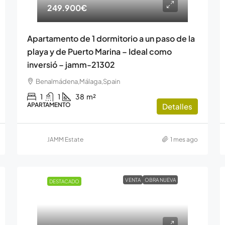
249.900€
Apartamento de 1 dormitorio a un paso de la
playa y de Puerto Marina – Ideal como
inversió – jamm-21302
Benalmádena,Málaga,Spain
1
1
38
m²
APARTAMENTO
Detalles
JAMM Estate
1 mes ago
VENTA
OBRA NUEVA
DESTACADO