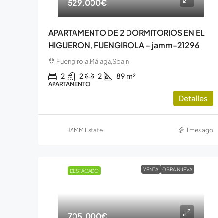
529.000€
APARTAMENTO DE 2 DORMITORIOS EN EL
HIGUERON, FUENGIROLA – jamm-21296
Fuengirola,Málaga,Spain
2
2
2
89
m²
APARTAMENTO
Detalles
JAMM Estate
1 mes ago
VENTA
OBRA NUEVA
DESTACADO
705.000€