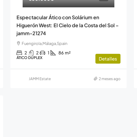
Espectacular Ático con Solárium en
Higuerón West: El Cielo de la Costa del Sol –
jamm-21274
Fuengirola,Málaga,Spain
2
2
1
86
m²
ÁTICO DÚPLEX
Detalles
JAMM Estate
2 meses ago