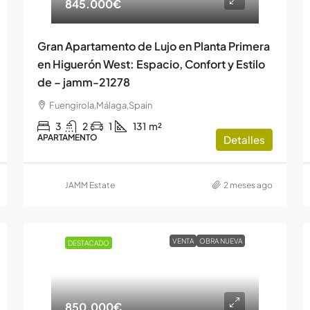
845.000€
Gran Apartamento de Lujo en Planta Primera
en Higuerón West: Espacio, Confort y Estilo
de – jamm-21278
Fuengirola,Málaga,Spain
3
2
1
131
m²
APARTAMENTO
Detalles
JAMM Estate
2 meses ago
VENTA
OBRA NUEVA
DESTACADO
850.000€