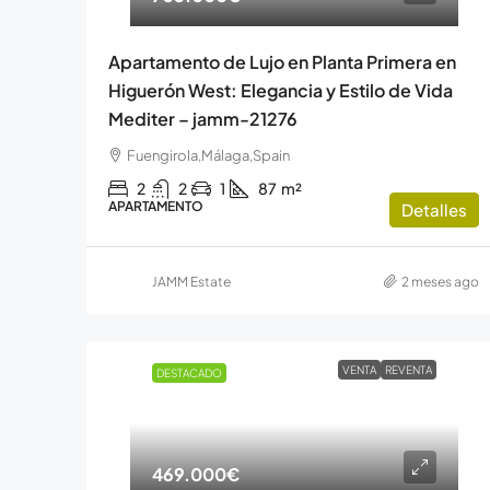
Apartamento de Lujo en Planta Primera en
Higuerón West: Elegancia y Estilo de Vida
Mediter – jamm-21276
Fuengirola,Málaga,Spain
2
2
1
87
m²
APARTAMENTO
Detalles
JAMM Estate
2 meses ago
VENTA
REVENTA
DESTACADO
469.000€