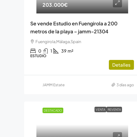
203.000€
Se vende Estudio en Fuengirola a 200
metros de la playa – jamm-21304
Fuengirola,Málaga,Spain
0
1
39
m²
ESTUDIO
Detalles
JAMM Estate
3 días ago
VENTA
REVENTA
DESTACADO