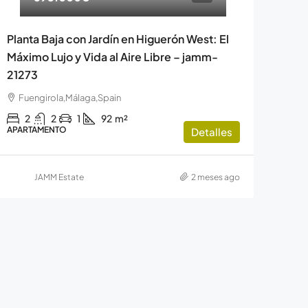
Planta Baja con Jardín en Higuerón West: El
Máximo Lujo y Vida al Aire Libre – jamm-
21273
Fuengirola,Málaga,Spain
2
2
1
92
m²
APARTAMENTO
Detalles
JAMM Estate
2 meses ago