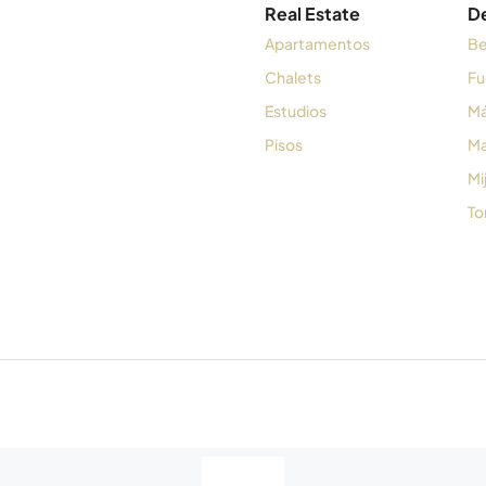
Real Estate
D
Apartamentos
Be
Chalets
Fu
Estudios
Má
Pisos
Ma
Mi
To