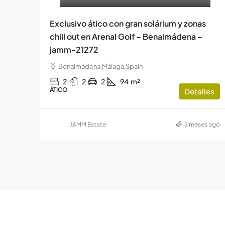
Exclusivo ático con gran solárium y zonas
chill out en Arenal Golf – Benalmádena –
jamm-21272
Benalmádena,Málaga,Spain
2
2
2
94
m²
ÁTICO
Detalles
JAMM Estate
2 meses ago