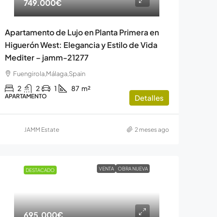
749.000€
Apartamento de Lujo en Planta Primera en
Higuerón West: Elegancia y Estilo de Vida
Mediter – jamm-21277
Fuengirola,Málaga,Spain
2
2
1
87
m²
APARTAMENTO
Detalles
JAMM Estate
2 meses ago
VENTA
OBRA NUEVA
DESTACADO
695.000€