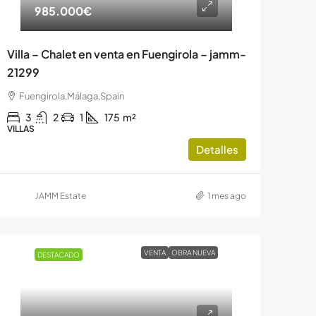
985.000€
Villa – Chalet en venta en Fuengirola – jamm-
21299
Fuengirola,Málaga,Spain
3
2
1
175
m²
VILLAS
Detalles
JAMM Estate
1 mes ago
VENTA
OBRA NUEVA
DESTACADO