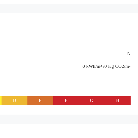
N
0 kWh/m² /0 Kg CO2/m²
D
E
F
G
H