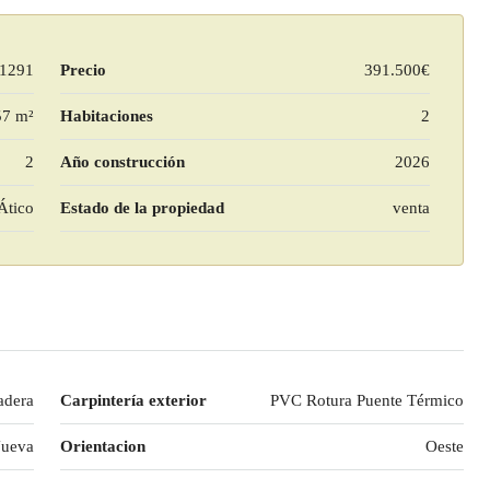
1291
Precio
391.500€
57 m²
Habitaciones
2
2
Año construcción
2026
Ático
Estado de la propiedad
venta
dera
Carpintería exterior
PVC Rotura Puente Térmico
Nueva
Orientacion
Oeste