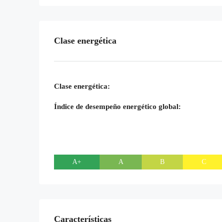
Clase energética
Clase energética:
Índice de desempeño energético global:
A+
A
B
C
Características