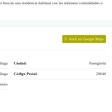
nes buscan una residencia habitual con las máximas comodidades o
Abrir en Google Maps
álaga
Ciudad:
Fuengirola
laga
Código Postal:
29640
entro