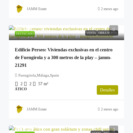
JAMM Estate
2 meses ago
391.500€
VENTA
OBRA NUEVA
DESTACADO
Edificio Perseo: Viviendas exclusivas en el centro
de Fuengirola y a 300 metros de la play – jamm-
21291
Fuengirola,Málaga,Spain
2
2
57
m²
ÁTICO
Detalles
JAMM Estate
2 meses ago
469.000€