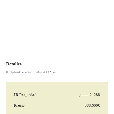
Detalles
Updated on junio 15, 2026 at 1:12 pm
ID Propiedad
jamm-21288
Precio
388.600€