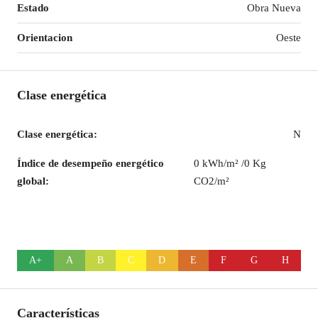
Estado
Obra Nueva
Orientacion
Oeste
Clase energética
Clase energética:
N
Índice de desempeño energético
0 kWh/m² /0 Kg
global:
CO2/m²
A+
A
B
C
D
E
F
G
H
Características