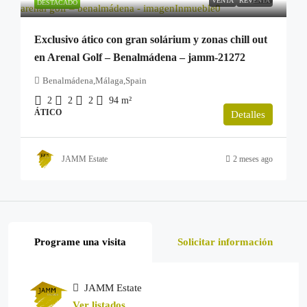
VENTA
REVENTA
DESTACADO
Exclusivo ático con gran solárium y zonas chill out
en Arenal Golf – Benalmádena – jamm-21272
Benalmádena,Málaga,Spain
2
2
2
94
m²
ÁTICO
Detalles
JAMM Estate
2 meses ago
Programe una visita
Solicitar información
JAMM Estate
Ver listados