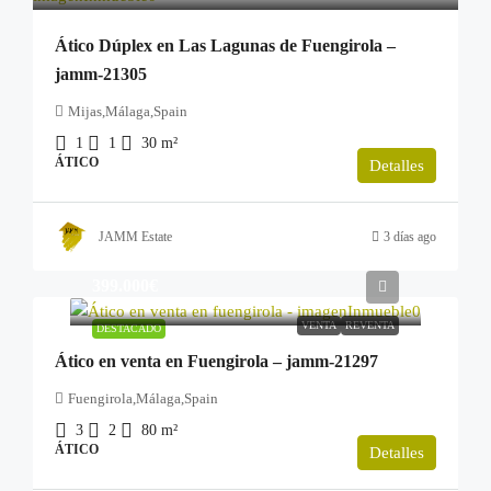
Ático Dúplex en Las Lagunas de Fuengirola –
jamm-21305
Mijas,Málaga,Spain
1
1
30
m²
ÁTICO
Detalles
JAMM Estate
3 días ago
399.000€
VENTA
REVENTA
DESTACADO
Ático en venta en Fuengirola – jamm-21297
Fuengirola,Málaga,Spain
3
2
80
m²
ÁTICO
Detalles