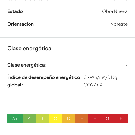
Estado
Obra Nueva
Orientacion
Noreste
Clase energética
Clase energética:
N
Índice de desempeño energético
0 kWh/m² /0 Kg
global:
CO2/m²
A+
A
B
C
D
E
F
G
H