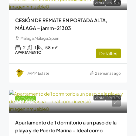
VENTA
REVENTA
CESIÓN DE REMATE EN PORTADA ALTA,
MÁLAGA – jamm-21303
Málaga,Málaga,Spain
2
1
58
m²
APARTAMENTO
Detalles
JAMM Estate
2 semanas ago
VENTA
REVENTA
DESTACADO
249.900€
Apartamento de 1 dormitorio a un paso de la
playa y de Puerto Marina – Ideal como