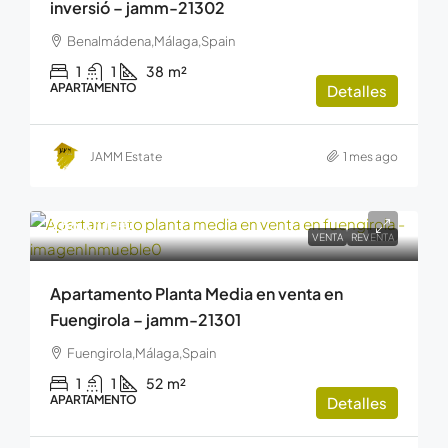
inversió – jamm-21302
Benalmádena,Málaga,Spain
1
1
38
m²
APARTAMENTO
Detalles
JAMM Estate
1 mes ago
255.000€
VENTA
REVENTA
Apartamento Planta Media en venta en
Fuengirola – jamm-21301
Fuengirola,Málaga,Spain
1
1
52
m²
APARTAMENTO
Detalles