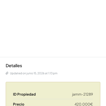
Detalles
Updated on junio 15, 2026 at 1:13 pm
ID Propiedad
jamm-21289
Precio
420.000€