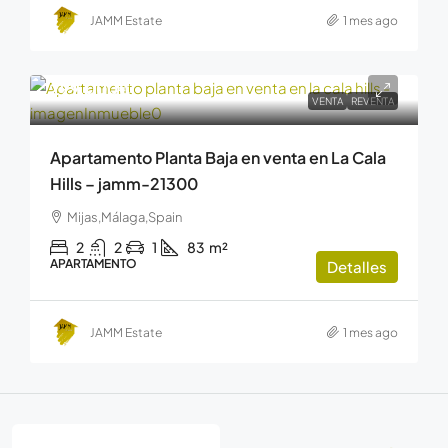
JAMM Estate
1 mes ago
299.000€
VENTA
REVENTA
Apartamento Planta Baja en venta en La Cala
Hills – jamm-21300
Mijas,Málaga,Spain
2
2
1
83
m²
APARTAMENTO
Detalles
JAMM Estate
1 mes ago