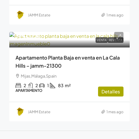
JAMM Estate
1 mes ago
299.000€
VENTA
REVENTA
Apartamento Planta Baja en venta en La Cala
Hills – jamm-21300
Mijas,Málaga,Spain
2
2
1
83
m²
APARTAMENTO
Detalles
JAMM Estate
1 mes ago