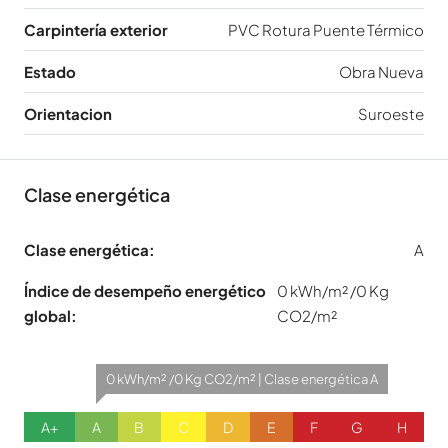
Carpintería exterior
PVC Rotura Puente Térmico
Estado
Obra Nueva
Orientacion
Suroeste
Clase energética
Clase energética:
A
Índice de desempeño energético
0 kWh/m² /0 Kg
global:
CO2/m²
0 kWh/m² /0 Kg CO2/m² | Clase energética A
A+
A
B
C
D
E
F
G
H