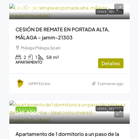
100.000€
VENTA
REVENTA
CESIÓN DE REMATE EN PORTADA ALTA,
MÁLAGA – jamm-21303
Málaga,Málaga,Spain
2
1
58
m²
APARTAMENTO
Detalles
JAMM Estate
3 semanas ago
VENTA
REVENTA
DESTACADO
249.900€
Apartamento de 1 dormitorio a un paso de la