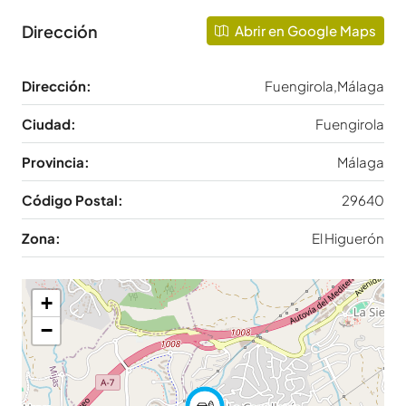
Dirección
Abrir en Google Maps
Dirección:
Fuengirola,Málaga
Ciudad:
Fuengirola
Provincia:
Málaga
Código Postal:
29640
Zona:
El Higuerón
+
−