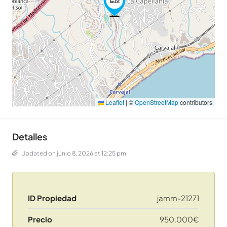
Leaflet
|
©
OpenStreetMap
contributors
Detalles
Updated on junio 8, 2026 at 12:25 pm
ID Propiedad
jamm-21271
Precio
950.000€