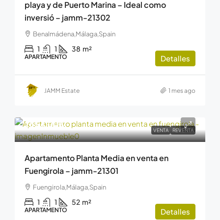
playa y de Puerto Marina – Ideal como
inversió – jamm-21302
Benalmádena,Málaga,Spain
1
1
38
m²
APARTAMENTO
Detalles
JAMM Estate
1 mes ago
255.000€
VENTA
REVENTA
Apartamento Planta Media en venta en
Fuengirola – jamm-21301
Fuengirola,Málaga,Spain
1
1
52
m²
APARTAMENTO
Detalles