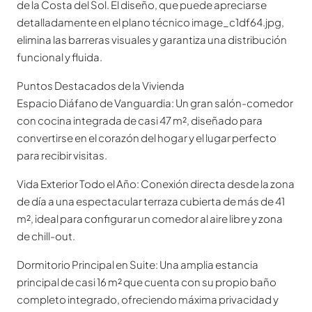
de la Costa del Sol. El diseño, que puede apreciarse
detalladamente en el plano técnico image_c1df64.jpg,
elimina las barreras visuales y garantiza una distribución
funcional y fluida.
Puntos Destacados de la Vivienda
Espacio Diáfano de Vanguardia: Un gran salón-comedor
con cocina integrada de casi 47 m², diseñado para
convertirse en el corazón del hogar y el lugar perfecto
para recibir visitas.
Vida Exterior Todo el Año: Conexión directa desde la zona
de día a una espectacular terraza cubierta de más de 41
m², ideal para configurar un comedor al aire libre y zona
de chill-out.
Dormitorio Principal en Suite: Una amplia estancia
principal de casi 16 m² que cuenta con su propio baño
completo integrado, ofreciendo máxima privacidad y