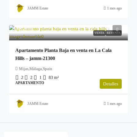
JAMM Estate
1 mes ago
299.000€
VENTA
REVENTA
Apartamento Planta Baja en venta en La Cala
Hills – jamm-21300
Mijas,Málaga,Spain
2
2
1
83
m²
APARTAMENTO
Detalles
JAMM Estate
1 mes ago