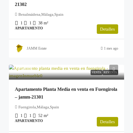
21302
Benalmádena,Málaga,Spain
1
1
38
m²
APARTAMENTO
Detalles
JAMM Estate
1 mes ago
255.000€
VENTA
REVENTA
Apartamento Planta Media en venta en Fuengirola
– jamm-21301
Fuengirola,Málaga,Spain
1
1
52
m²
APARTAMENTO
Detalles