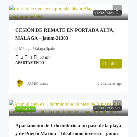
100.000€
VENTA
REVENTA
CESIÓN DE REMATE EN PORTADA ALTA,
MÁLAGA – jamm-21303
Málaga,Málaga,Spain
2
1
58
m²
APARTAMENTO
Detalles
JAMM Estate
2 semanas ago
249.900€
VENTA
REVENTA
DESTACADO
Apartamento de 1 dormitorio a un paso de la playa
y de Puerto Marina – Ideal como inversió – jamm-