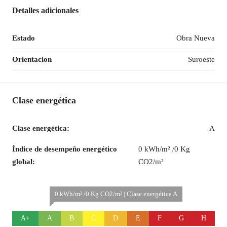
Detalles adicionales
Estado
Obra Nueva
Orientacion
Suroeste
Clase energética
Clase energética:
A
Índice de desempeño energético
0 kWh/m² /0 Kg
global:
CO2/m²
0 kWh/m² /0 Kg CO2/m² | Clase energética A
A+
A
B
C
D
E
F
G
H