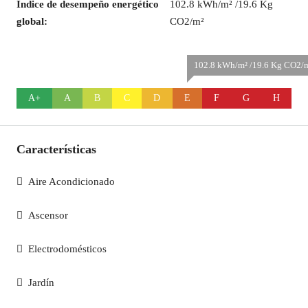
Índice de desempeño energético
102.8 kWh/m² /19.6 Kg
global:
CO2/m²
102.8 kWh/m² /19.6 Kg CO2/m²
A+
A
B
C
D
E
F
G
H
Características
Aire Acondicionado
Ascensor
Electrodomésticos
Jardín