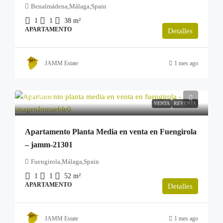
Benalmádena,Málaga,Spain
1
1
38
m²
APARTAMENTO
Detalles
JAMM Estate
1 mes ago
255.000€
VENTA
REVENTA
Apartamento Planta Media en venta en Fuengirola
– jamm-21301
Fuengirola,Málaga,Spain
1
1
52
m²
APARTAMENTO
Detalles
JAMM Estate
1 mes ago