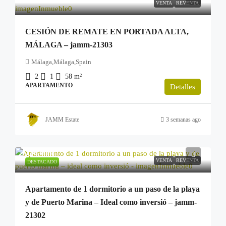
VENTA
REVENTA
CESIÓN DE REMATE EN PORTADA ALTA,
MÁLAGA – jamm-21303
Málaga,Málaga,Spain
2
1
58
m²
APARTAMENTO
Detalles
JAMM Estate
3 semanas ago
249.900€
VENTA
REVENTA
DESTACADO
Apartamento de 1 dormitorio a un paso de la playa
y de Puerto Marina – Ideal como inversió – jamm-
21302