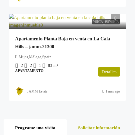
299.000€
VENTA
REVENTA
Apartamento Planta Baja en venta en La Cala
Hills – jamm-21300
Mijas,Málaga,Spain
2
2
1
83
m²
APARTAMENTO
Detalles
JAMM Estate
1 mes ago
Programe una visita
Solicitar información