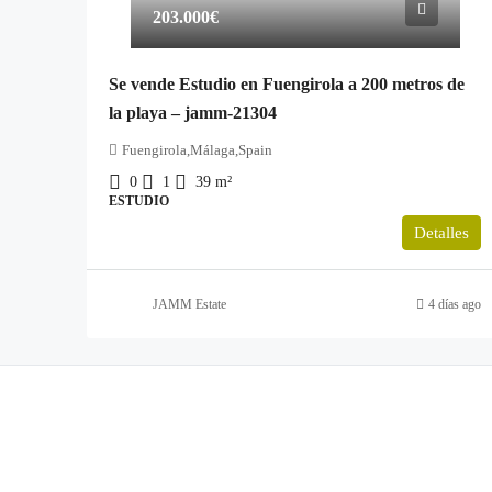
203.000€
Se vende Estudio en Fuengirola a 200 metros de
la playa – jamm-21304
Fuengirola,Málaga,Spain
0
1
39
m²
ESTUDIO
Detalles
JAMM Estate
4 días ago