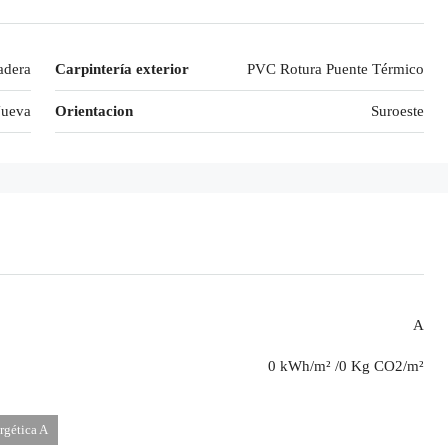
dera
Carpintería exterior
PVC Rotura Puente Térmico
Nueva
Orientacion
Suroeste
A
0 kWh/m² /0 Kg CO2/m²
rgética A