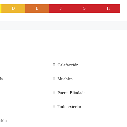
D
E
F
G
H
Calefacción
ía
Muebles
Puerta Blindada
Todo exterior
ción