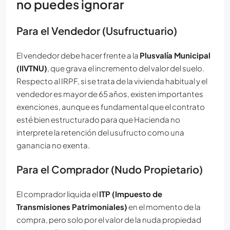
no puedes ignorar
Para el Vendedor (Usufructuario)
El vendedor debe hacer frente a la
Plusvalía Municipal
(IIVTNU)
, que grava el incremento del valor del suelo.
Respecto al IRPF, si se trata de la vivienda habitual y el
vendedor es mayor de 65 años, existen importantes
exenciones, aunque es fundamental que el contrato
esté bien estructurado para que Hacienda no
interprete la retención del usufructo como una
ganancia no exenta.
Para el Comprador (Nudo Propietario)
El comprador liquida el
ITP (Impuesto de
Transmisiones Patrimoniales)
en el momento de la
compra, pero solo por el valor de la nuda propiedad