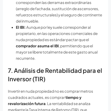
corresponden las derramas extraordinarias
(arreglo de fachada, sustitución de ascensores,
refuerzos estructurales) y el seguro de continente
del inmueble.
El IBI:
Aunque por ley suele corresponder al
propietario, en las operaciones comerciales de
nuda propiedad es estándar pactar que el
comprador asuma el IBI
, permitiendo que el
mayor se libere totalmente de este gasto anual
recurrente.
7. Análisis de Rentabilidad para el
Inversor (TIR)
Invertir en nuda propiedad no es comprar metros
cuadrados actuales, es comprar
tiempo y
revalorización futura
. La rentabilidad se analiza
mediante la Tasa Interna de Retorno (TIR), que