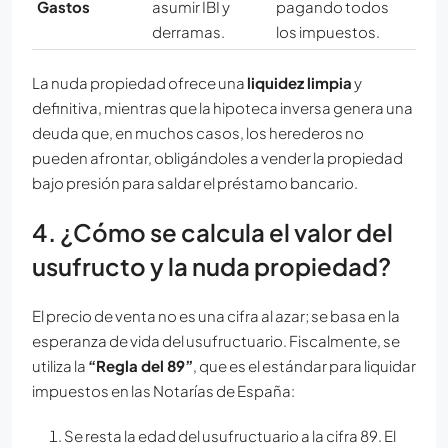
Gastos
asumir IBI y
pagando todos
derramas.
los impuestos.
La nuda propiedad ofrece una
liquidez limpia
y
definitiva, mientras que la hipoteca inversa genera una
deuda que, en muchos casos, los herederos no
pueden afrontar, obligándoles a vender la propiedad
bajo presión para saldar el préstamo bancario.
4. ¿Cómo se calcula el valor del
usufructo y la nuda propiedad?
El precio de venta no es una cifra al azar; se basa en la
esperanza de vida del usufructuario. Fiscalmente, se
utiliza la
“Regla del 89”
, que es el estándar para liquidar
impuestos en las Notarías de España:
Se resta la edad del usufructuario a la cifra 89. El