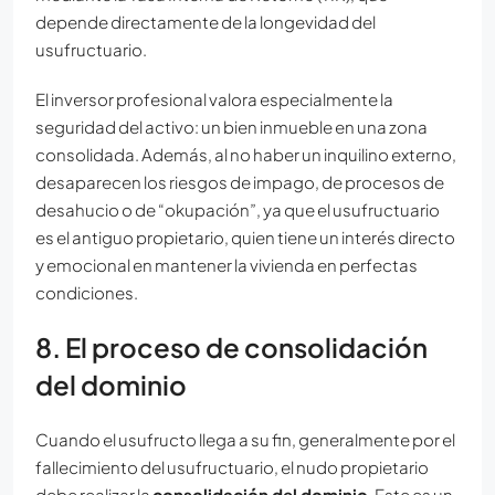
depende directamente de la longevidad del
usufructuario.
El inversor profesional valora especialmente la
seguridad del activo: un bien inmueble en una zona
consolidada. Además, al no haber un inquilino externo,
desaparecen los riesgos de impago, de procesos de
desahucio o de “okupación”, ya que el usufructuario
es el antiguo propietario, quien tiene un interés directo
y emocional en mantener la vivienda en perfectas
condiciones.
8. El proceso de consolidación
del dominio
Cuando el usufructo llega a su fin, generalmente por el
fallecimiento del usufructuario, el nudo propietario
debe realizar la
consolidación del dominio
. Este es un