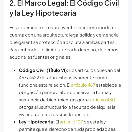
2. El Marco Legal: El Código Civil
y la Ley Hipotecaria
Esta operación no es un invento financiero moderno;
cuenta con una arquitectura legal sólida y centenaria
que garantiza protección absoluta a ambas partes.
Para entender los límites de cada derecho, debemos
acudir a las fuentes originales:
Código Civil (Título VI):
Los artículos que van del
467 al 522 detallan exhaustivamente cómo
funciona esta relación. El
artículo 467
establece la
obligación primordial de conservar la forma y
sustancia del bien, mientras que el
artículo 480
otorga al usufructuario la facultad de alquilar la
vivienda a terceros si así lo decide.
Ley Hipotecaria:
El
artículo 107
de esta ley
permite que el derecho de nuda propiedad sea