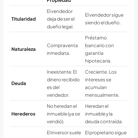
El vendedor
El vendedor sigue
Titularidad
deja de ser el
siendo el dueño.
dueño legal.
Préstamo
Compraventa
bancario con
Naturaleza
inmediata.
garantía
hipotecaria.
Inexistente. El
Creciente. Los
dinero recibido
intereses se
Deuda
es del
acumulan
vendedor.
mensualmente.
No heredan el
Heredan el
Herederos
inmueble (ya se
inmueble y la
vendió).
deuda contraída.
El inversor suele
El propietario sigue