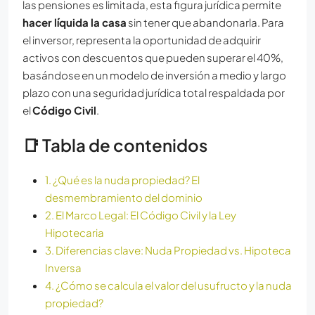
las pensiones es limitada, esta figura jurídica permite
hacer líquida la casa
sin tener que abandonarla. Para
el inversor, representa la oportunidad de adquirir
activos con descuentos que pueden superar el 40%,
basándose en un modelo de inversión a medio y largo
plazo con una seguridad jurídica total respaldada por
el
Código Civil
.
📑 Tabla de contenidos
1. ¿Qué es la nuda propiedad? El
desmembramiento del dominio
2. El Marco Legal: El Código Civil y la Ley
Hipotecaria
3. Diferencias clave: Nuda Propiedad vs. Hipoteca
Inversa
4. ¿Cómo se calcula el valor del usufructo y la nuda
propiedad?