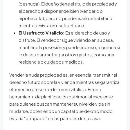
(desnuda). El dueño tiene el título de propiedad y
el derecho a disponer del bien (venderlo o
hipotecarlo), pero no puede usarlo ni habitarlo
mientras exista un usufructuario.
El Usufructo Vitalicio:
Es el derecho de uso y
disfrute. El vendedor sigue viviendo en su casa,
mantiene la posesión y puede, incluso, alquilarla si
lo desea para sufragar otros gastos, como una
residencia o cuidados médicos.
Vender la nuda propiedad es, en esencia, transmitir el
derecho futuro sobre la vivienda mientras se garantiza
el derecho presente de forma vitalicia. Es una
herramienta de planificación patrimonial excelente
para quienes buscan mantener su nivel de vida sin
mudarse, obteniendo un capital que de otro modo
estaría “atrapado” en las paredes de su casa.