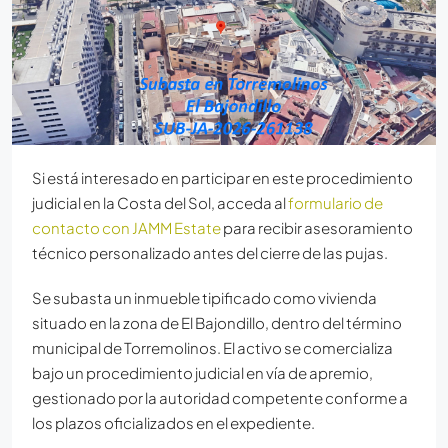
Si está interesado en participar en este procedimiento
judicial en la Costa del Sol, acceda al
formulario de
contacto con JAMM Estate
para recibir asesoramiento
técnico personalizado antes del cierre de las pujas.
Se subasta un inmueble tipificado como vivienda
situado en la zona de El Bajondillo, dentro del término
municipal de Torremolinos
. El activo se comercializa
bajo un procedimiento judicial en vía de apremio
,
gestionado por la autoridad competente conforme a
los plazos oficializados en el expediente
.