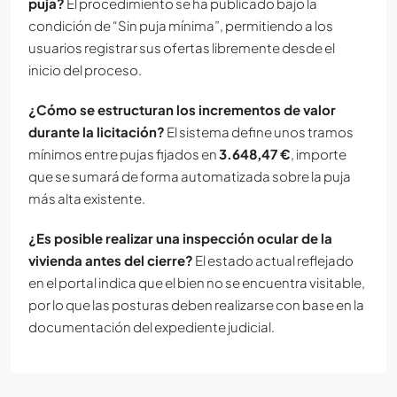
puja?
El procedimiento se ha publicado bajo la
condición de “Sin puja mínima”
, permitiendo a los
usuarios registrar sus ofertas libremente desde el
inicio del proceso
.
¿Cómo se estructuran los incrementos de valor
durante la licitación?
El sistema define unos tramos
mínimos entre pujas fijados en
3.648,47 €
, importe
que se sumará de forma automatizada sobre la puja
más alta existente
.
¿Es posible realizar una inspección ocular de la
vivienda antes del cierre?
El estado actual reflejado
en el portal indica que el bien no se encuentra visitable
,
por lo que las posturas deben realizarse con base en la
documentación del expediente judicial
.