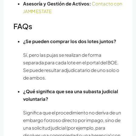
Asesoría y Gestión de Activos:
Contacto con
JAMM ESTATE
FAQs
¿Se pueden comprar los dos lotes juntos?
Sí, pero las pujas se realizan de forma
separada para cada lote en el portal del BOE.
Se puede resultar adjudicatario de uno solo o
de ambos.
¿Qué significa que sea una subasta judicial
voluntaria?
Significa que el procedimiento no deriva de un
embargo forzoso directo por impago, sino de
una solicitud judicial (por ejemplo, para
disolver una copropiedad o una herencia) con