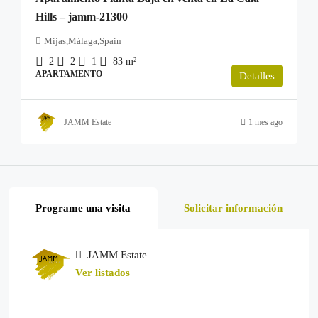
Hills – jamm-21300
Mijas,Málaga,Spain
2
2
1
83
m²
APARTAMENTO
Detalles
JAMM Estate
1 mes ago
Programe una visita
Solicitar información
JAMM Estate
Ver listados