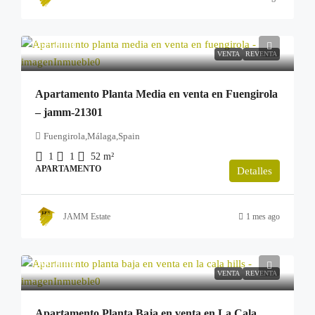
255.000€
VENTA
REVENTA
Apartamento Planta Media en venta en Fuengirola
– jamm-21301
Fuengirola,Málaga,Spain
1
1
52
m²
APARTAMENTO
Detalles
JAMM Estate
1 mes ago
299.000€
VENTA
REVENTA
Apartamento Planta Baja en venta en La Cala