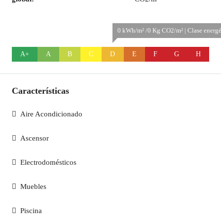
0 kWh/m² /0 Kg CO2/m² | Clase energé
A+
A
B
C
D
E
F
G
H
Características
Aire Acondicionado
Ascensor
Electrodomésticos
Muebles
Piscina