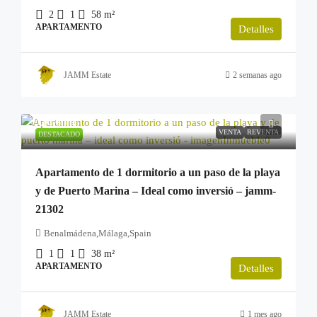
2
1
58
m²
APARTAMENTO
Detalles
JAMM Estate
2 semanas ago
249.900€
VENTA
REVENTA
DESTACADO
Apartamento de 1 dormitorio a un paso de la playa
y de Puerto Marina – Ideal como inversió – jamm-
21302
Benalmádena,Málaga,Spain
1
1
38
m²
APARTAMENTO
Detalles
JAMM Estate
1 mes ago