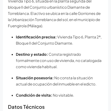
Vivienda Tipo 6, situada en la planta segunda del
bloque II del Conjunto urbanístico Diamante de
Torreblanca. El activo se ubica en la calle Gorriones de
la Urbanización Torreblanca del sol, en el municipio de
Fuengirola (Málaga).
Identificación precisa:
Vivienda Tipo 6, Planta 2ª,
Bloque II del Conjunto Diamante.
Destino y estado:
Consta registrado
formalmente con uso de vivienda, no catalogada
como vivienda habitual.
Situación posesoria:
No consta la situación
actual de ocupación del inmueble en el edicto.
Condición de visita:
No visitable.
Datos Técnicos