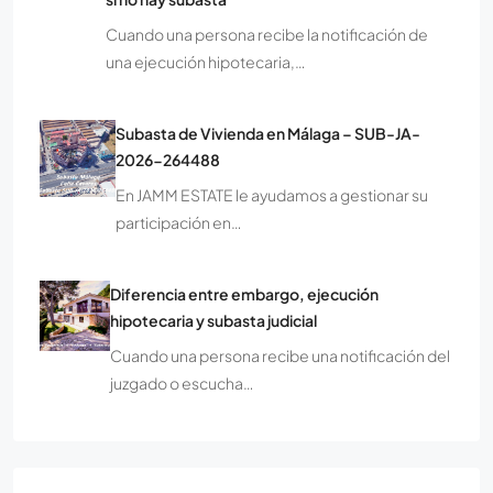
Cuando una persona recibe la notificación de
una ejecución hipotecaria,…
Subasta de Vivienda en Málaga – SUB-JA-
2026-264488
En JAMM ESTATE le ayudamos a gestionar su
participación en…
Diferencia entre embargo, ejecución
hipotecaria y subasta judicial
Cuando una persona recibe una notificación del
juzgado o escucha…