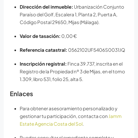
Dirección del inmueble:
Urbanización Conjunto
Paraíso del Golf, Escalera 1, Planta 2, Puerta A,
Código Postal 29650, Mijas (Málaga).
Valor de tasación:
0,00 €
Referencia catastral:
0562102UF5406S0031JQ
Inscripción registral:
Finca 39.737, inscrita en el
Registro de la Propiedad nº 3 de Mijas, en el tomo
1.309, libro 531, folio 25, alta 5.
Enlaces
Para obtener asesoramiento personalizado y
gestionar tu participación, contacta con
Jamm
Estate Agencia Costa del Sol
.
Puedes consultar el expediente completo y