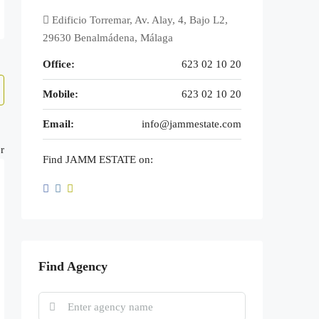
Edificio Torremar, Av. Alay, 4, Bajo L2,
29630 Benalmádena, Málaga
Office:
623 02 10 20
Mobile:
623 02 10 20
Email:
info@jammestate.com
r
Find JAMM ESTATE on:
Find Agency