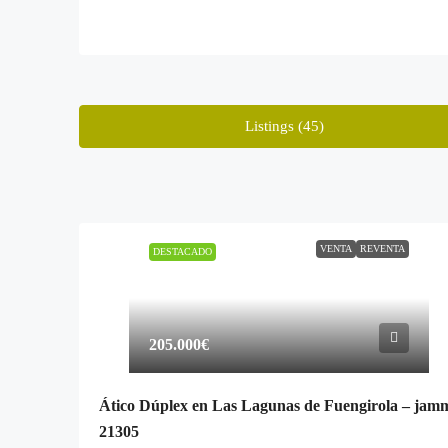
Listings (45)
VENTA
REVENTA
DESTACADO
205.000€
Ático Dúplex en Las Lagunas de Fuengirola – jam
21305