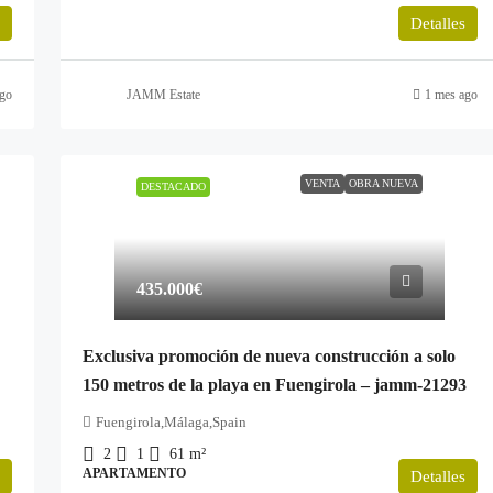
Detalles
go
JAMM Estate
1 mes ago
VENTA
OBRA NUEVA
DESTACADO
435.000€
Exclusiva promoción de nueva construcción a solo
150 metros de la playa en Fuengirola – jamm-21293
Fuengirola,Málaga,Spain
2
1
61
m²
APARTAMENTO
Detalles