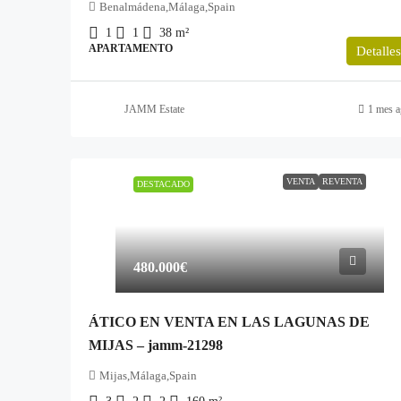
Benalmádena,Málaga,Spain
1
1
38
m²
APARTAMENTO
Detalles
JAMM Estate
1 mes a
VENTA
REVENTA
DESTACADO
480.000€
ÁTICO EN VENTA EN LAS LAGUNAS DE
MIJAS – jamm-21298
Mijas,Málaga,Spain