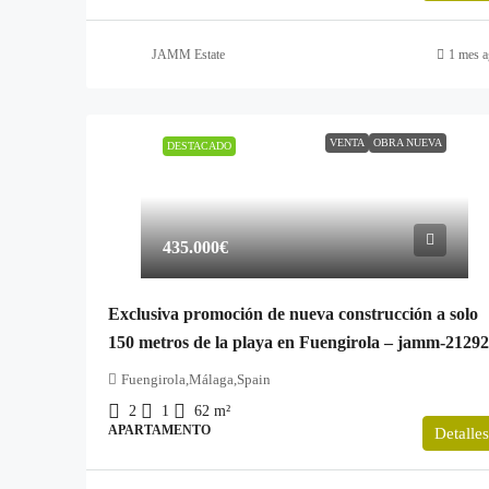
JAMM Estate
1 mes a
VENTA
OBRA NUEVA
DESTACADO
435.000€
Exclusiva promoción de nueva construcción a solo
150 metros de la playa en Fuengirola – jamm-21292
Fuengirola,Málaga,Spain
2
1
62
m²
APARTAMENTO
Detalles