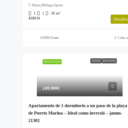
Mijas,Málaga,Spain
1
1
30
m²
ÁTICO
Detalles
JAMM Estate
2 días 
VENTA
REVENTA
DESTACADO
249.900€
Apartamento de 1 dormitorio a un paso de la playa
de Puerto Marina – Ideal como inversió – jamm-
21302