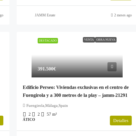
go
JAMM Estate
2 meses ago
VENTA
OBRA NUEVA
DESTACADO
391.500€
Edificio Perseo: Viviendas exclusivas en el centro de
Fuengirola y a 300 metros de la play – jamm-21291
Fuengirola,Málaga,Spain
2
2
57
m²
ÁTICO
Detalles