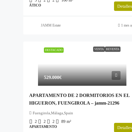
3
2
2
160
m²
ÁTICO
Detalles
JAMM Estate
1 mes a
VENTA
REVENTA
DESTACADO
529.000€
APARTAMENTO DE 2 DORMITORIOS EN EL
HIGUERON, FUENGIROLA – jamm-21296
Fuengirola,Málaga,Spain
2
2
2
89
m²
APARTAMENTO
Detalles