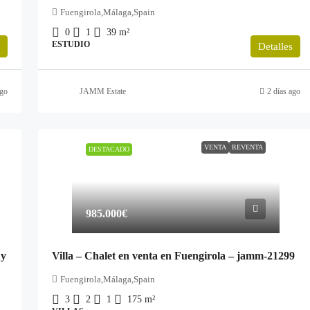
Fuengirola,Málaga,Spain
0
1
39
m²
ESTUDIO
Detalles
ago
JAMM Estate
2 días ago
VENTA
REVENTA
DESTACADO
985.000€
 y
Villa – Chalet en venta en Fuengirola – jamm-21299
Fuengirola,Málaga,Spain
3
2
1
175
m²