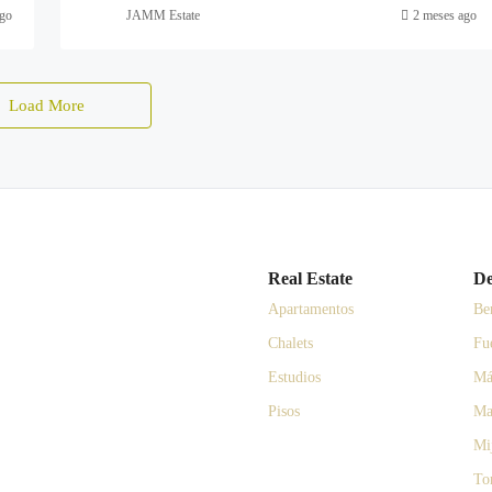
go
JAMM Estate
2 meses ago
Load More
Real Estate
De
Apartamentos
Be
Chalets
Fu
Estudios
Má
Pisos
Ma
Mi
To