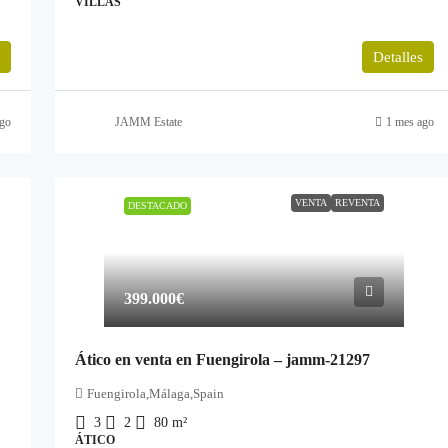
VILLAS
Detalles
go
JAMM Estate
1 mes ago
VENTA
REVENTA
DESTACADO
399.000€
Ático en venta en Fuengirola – jamm-21297
Fuengirola,Málaga,Spain
3
2
80
m²
ÁTICO