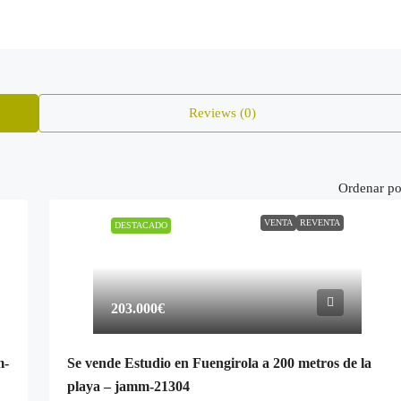
Reviews (0)
Ordenar po
VENTA
REVENTA
DESTACADO
203.000€
m-
Se vende Estudio en Fuengirola a 200 metros de la
playa – jamm-21304