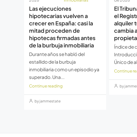
Las ejecuciones
El Tribu
hipotecarias vuelven a
el Regis
crecer en España: casi la
alquiler 
mitad proceden de
cambia a
hipotecas firmadas antes
propieta
de la burbuja inmobiliaria
Índice de 
Durante años se habló del
Introducci
estallido de la burbuja
Único de alq
inmobiliaria como un episodio ya
Continue r
superado. Una...
Continue reading
by jamme
by jammestate