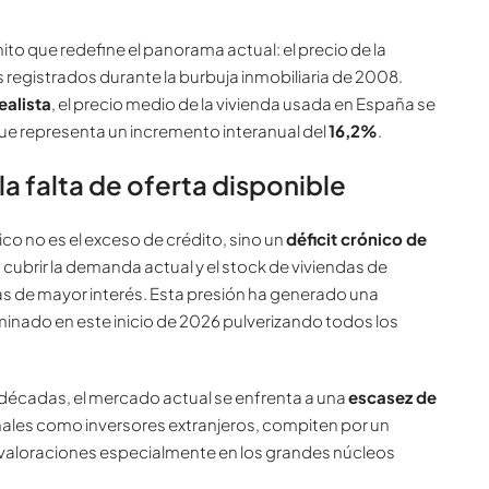
ito que redefine el panorama actual: el precio de la
registrados durante la burbuja inmobiliaria de 2008.
ealista
, el precio medio de la vivienda usada en España se
 que representa un incremento interanual del
16,2%
.
 falta de oferta disponible
ico no es el exceso de crédito, sino un
déficit crónico de
 cubrir la demanda actual y el stock de viviendas de
 de mayor interés. Esta presión ha generado una
minado en este inicio de 2026 pulverizando todos los
s décadas, el mercado actual se enfrenta a una
escasez de
ales como inversores extranjeros, compiten por un
s valoraciones especialmente en los grandes núcleos