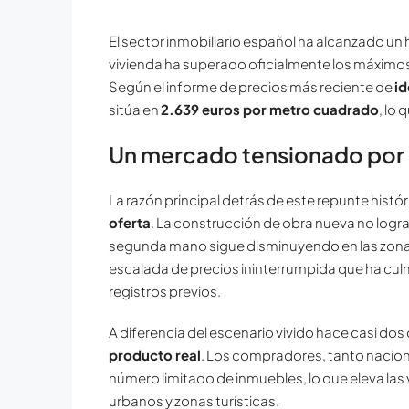
El sector inmobiliario español ha alcanzado un h
vivienda ha superado oficialmente los máximos 
Según el informe de precios más reciente de
id
sitúa en
2.639 euros por metro cuadrado
, lo
Un mercado tensionado por la
La razón principal detrás de este repunte histór
oferta
. La construcción de obra nueva no logra
segunda mano sigue disminuyendo en las zonas
escalada de precios ininterrumpida que ha cul
registros previos.
A diferencia del escenario vivido hace casi do
producto real
. Los compradores, tanto nacion
número limitado de inmuebles, lo que eleva la
urbanos y zonas turísticas.