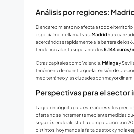
Análisis por regiones: Madri
El encarecimiento no afecta a todo el territorio 
especialmente llamativas.
Madrid
ha alcanzad
acercándose rápidamente a la barrera de los 6
tendencia alcista superando los
5.144 euros/
Otras capitales como Valencia,
Málaga
y Sevil
fenómeno demuestra que la tensión de precios 
mediterráneo y las ciudades con mayor dinami
Perspectivas para el sector 
La gran incógnita para este año es si los preci
oferta no se incremente mediante medidas que f
seguirá siendo alcista. La comparación con 20
distintos: hoy manda la falta de stock y no la e