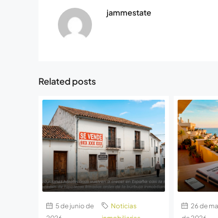
jammestate
Related posts
5 de junio de
Noticias
26 de m
2026
inmobiliarias
de 2026