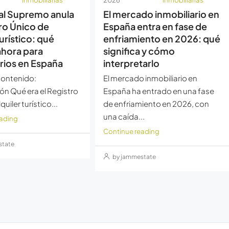
nal Supremo anula
El mercado inmobiliario en
tro Único de
España entra en fase de
turístico: qué
enfriamiento en 2026: qué
hora para
significa y cómo
rios en España
interpretarlo
contenido:
El mercado inmobiliario en
ón Qué era el Registro
España ha entrado en una fase
uiler turístico...
de enfriamiento en 2026, con
una caída...
eading
Continue reading
state
by jammestate