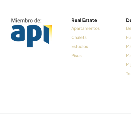
Real Estate
D
Apartamentos
Be
Chalets
Fu
Estudios
Má
Pisos
Ma
Mi
To