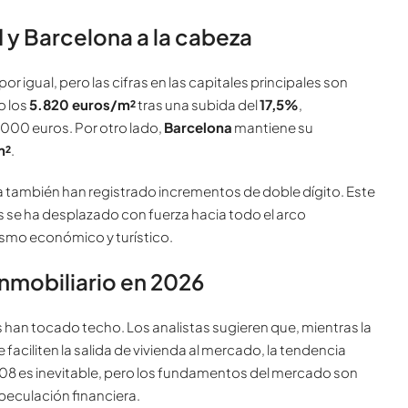
d y Barcelona a la cabeza
por igual, pero las cifras en las capitales principales son
o los
5.820 euros/m²
tras una subida del
17,5%
,
.000 euros. Por otro lado,
Barcelona
mantiene su
m²
.
la también han registrado incrementos de doble dígito. Este
se ha desplazado con fuerza hacia todo el arco
smo económico y turístico.
inmobiliario en 2026
os han tocado techo. Los analistas sugieren que, mientras la
aciliten la salida de vivienda al mercado, la tendencia
08 es inevitable, pero los fundamentos del mercado son
speculación financiera.