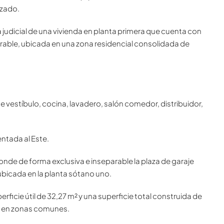
izado.
udicial de una vivienda en planta primera que cuenta con
able, ubicada en una zona residencial consolidada de
e vestíbulo, cocina, lavadero, salón comedor, distribuidor,
entada al Este.
nde de forma exclusiva e inseparable la plaza de garaje
 ubicada en la planta sótano uno.
ficie útil de 32,27 m² y una superficie total construida de
l en zonas comunes.