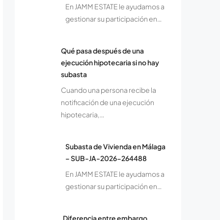
En JAMM ESTATE le ayudamos a
gestionar su participación en…
Qué pasa después de una
ejecución hipotecaria si no hay
subasta
Cuando una persona recibe la
notificación de una ejecución
hipotecaria,…
Subasta de Vivienda en Málaga
– SUB-JA-2026-264488
En JAMM ESTATE le ayudamos a
gestionar su participación en…
Diferencia entre embargo,