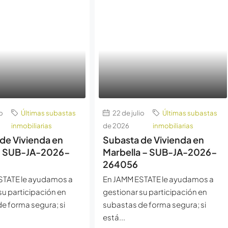
o
Últimas subastas
22 de julio
Últimas subastas
inmobiliarias
de 2026
inmobiliarias
de Vivienda en
Subasta de Vivienda en
– SUB-JA-2026-
Marbella – SUB-JA-2026-
264056
STATE le ayudamos a
En JAMM ESTATE le ayudamos a
su participación en
gestionar su participación en
e forma segura; si
subastas de forma segura; si
está...