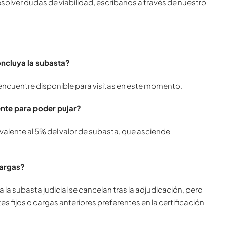
solver dudas de viabilidad, escríbanos a través de nuestro
concluya la subasta?
 encuentre disponible para visitas en este momento.
nte para poder pujar?
valente al 5% del valor de subasta, que asciende
cargas?
la subasta judicial se cancelan tras la adjudicación, pero
 fijos o cargas anteriores preferentes en la certificación