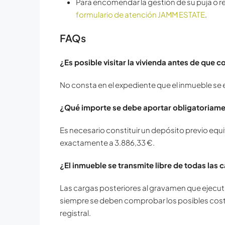
Para encomendar la gestión de su puja o re
formulario de atención JAMM ESTATE
.
FAQs
¿Es posible visitar la vivienda antes de que 
No consta en el expediente que el inmueble se
¿Qué importe se debe aportar obligatoriame
Es necesario constituir un depósito previo equi
exactamente a 3.886,33 €.
¿El inmueble se transmite libre de todas las 
Las cargas posteriores al gravamen que ejecuta 
siempre se deben comprobar los posibles costes
registral.