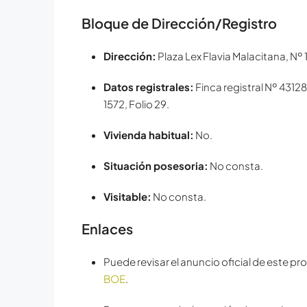
Bloque de Dirección/Registro
Dirección:
Plaza Lex Flavia Malacitana, Nº 1
Datos registrales:
Finca registral Nº 43128
1572, Folio 29.
Vivienda habitual:
No.
Situación posesoria:
No consta.
Visitable:
No consta.
Enlaces
Puede revisar el anuncio oficial de este p
BOE
.