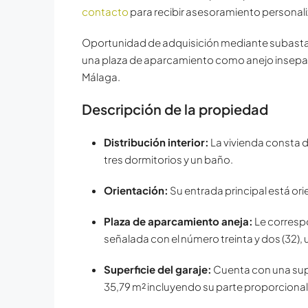
contacto
para recibir asesoramiento personal
Oportunidad de adquisición mediante subasta j
una plaza de aparcamiento como anejo insepar
Málaga.
Descripción de la propiedad
Distribución interior:
La vivienda consta d
tres dormitorios y un baño.
Orientación:
Su entrada principal está ori
Plaza de aparcamiento aneja:
Le correspo
señalada con el número treinta y dos (32),
Superficie del garaje:
Cuenta con una super
35,79 m² incluyendo su parte proporciona