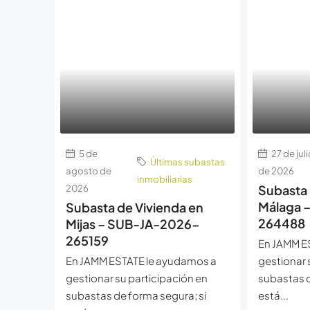
5 de
27 de juli
Últimas subastas
agosto de
de 2026
inmobiliarias
2026
Subasta 
Málaga 
Subasta de Vivienda en
264488
Mijas – SUB-JA-2026-
265159
En JAMM E
En JAMM ESTATE le ayudamos a
gestionar 
gestionar su participación en
subastas d
subastas de forma segura; si
está...