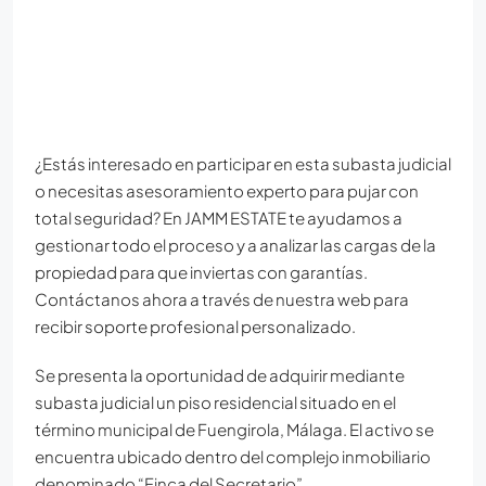
¿Estás interesado en participar en esta subasta judicial
o necesitas asesoramiento experto para pujar con
total seguridad? En JAMM ESTATE te ayudamos a
gestionar todo el proceso y a analizar las cargas de la
propiedad para que inviertas con garantías.
Contáctanos ahora a través de nuestra web para
recibir soporte profesional personalizado.
Se presenta la oportunidad de adquirir mediante
subasta judicial un piso residencial situado en el
término municipal de Fuengirola, Málaga. El activo se
encuentra ubicado dentro del complejo inmobiliario
denominado “Finca del Secretario”.