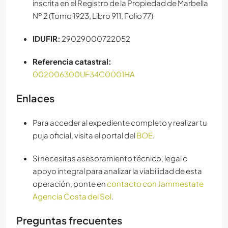
inscrita en el Registro de la Propiedad de Marbella
Nº 2 (Tomo 1923, Libro 911, Folio 77)
IDUFIR:
29029000722052
Referencia catastral:
002006300UF34C0001HA
Enlaces
Para acceder al expediente completo y realizar tu
puja oficial, visita el portal del
BOE
.
Si necesitas asesoramiento técnico, legal o
apoyo integral para analizar la viabilidad de esta
operación, ponte en
contacto con Jammestate
Agencia Costa del Sol
.
Preguntas frecuentes