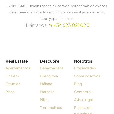
JAMM ESTATE, inmobiliaria en la Costa del Sol con más de 25 años
de experiencia. Expertos en compra, venta y alquiler de pisos,
casas y apartamentos.
¡Llámanos!
+34 623 021 020
Real Estate
Descubre
Nosotros
Apartamentos
Benalmádena
Propiedades
Chalets
Fuengirola
Sobre nosotros
Estudios
Málaga
Blog
Pisos
Marbella
Contacto
Mijas
Aviso Legal
Torremolinos
Política de
privacidad