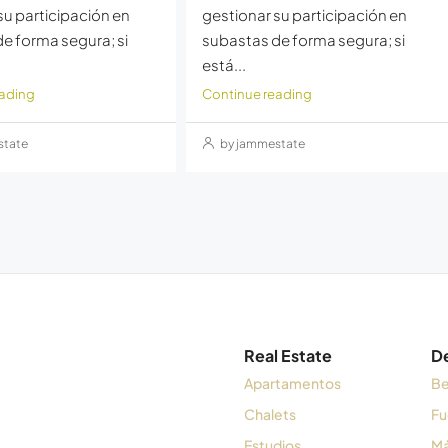
su participación en
gestionar su participación en
e forma segura; si
subastas de forma segura; si
está...
eading
Continue reading
state
by jammestate
Real Estate
D
Apartamentos
Be
Chalets
Fu
Estudios
Má