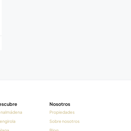
escubre
Nosotros
nalmádena
Propiedades
engirola
Sobre nosotros
laga
Blog