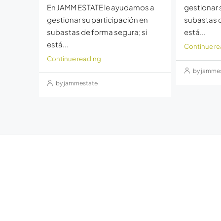
En JAMM ESTATE le ayudamos a
gestionar 
gestionar su participación en
subastas d
subastas de forma segura; si
está...
está...
Continue r
Continue reading
by jamme
by jammestate