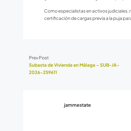
Como especialistas en activos judiciales
certificación de cargas previ
a a la puja par
Prev Post
Subasta de Vivienda en Málaga – SUB-JA-
2026-259611
jammestate