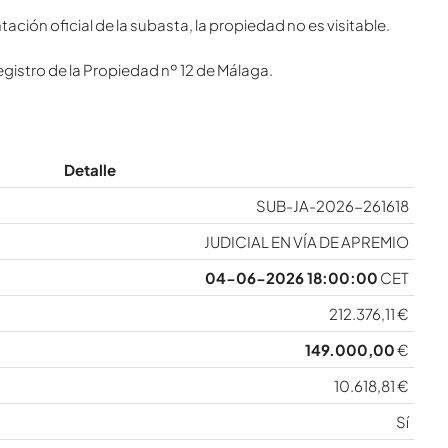
ión oficial de la subasta, la propiedad no es visitable.
egistro de la Propiedad nº 12 de Málaga.
Detalle
SUB-JA-2026-261618
JUDICIAL EN VÍA DE APREMIO
04-06-2026 18:00:00
CET
212.376,11 €
149.000,00
€
10.618,81 €
Sí