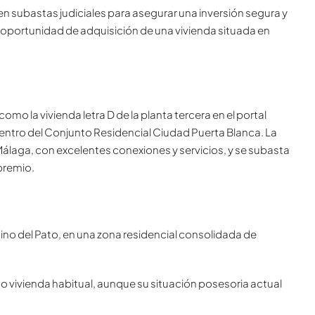
n subastas judiciales para asegurar una inversión segura y
a oportunidad de adquisición de una vivienda situada
en
mo la vivienda letra D de la planta tercera en el portal
ntro del Conjunto Residencial Ciudad Puerta Blanca. La
álaga, con excelentes conexiones y servicios, y se subasta
premio.
ino del Pato, en una zona residencial consolidada de
 vivienda habitual, aunque su situación posesoria actual