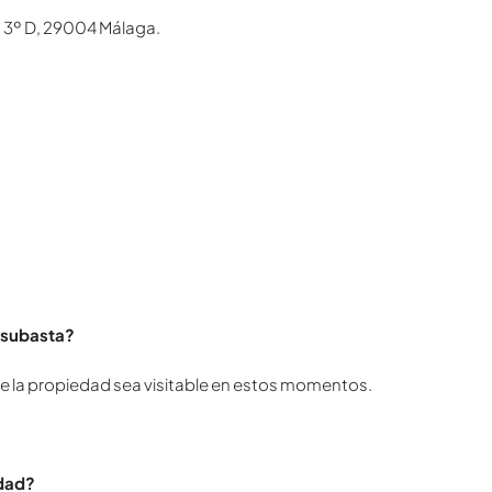
 3º D, 29004 Málaga.
a subasta?
que la propiedad sea visitable en estos momentos.
edad?