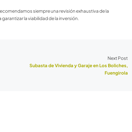
, recomendamos siempre una revisión exhaustiva de la
a garantizar la viabilidad de la inversió
n.
Next Post
Subasta de Vivienda y Garaje en Los Boliches,
Fuengirola