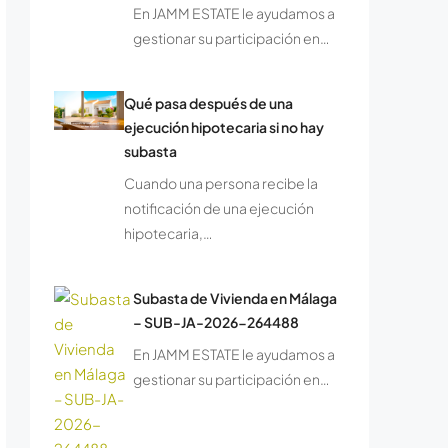
En JAMM ESTATE le ayudamos a
gestionar su participación en…
Qué pasa después de una
ejecución hipotecaria si no hay
subasta
Cuando una persona recibe la
notificación de una ejecución
hipotecaria,…
Subasta de Vivienda en Málaga
– SUB-JA-2026-264488
En JAMM ESTATE le ayudamos a
gestionar su participación en…