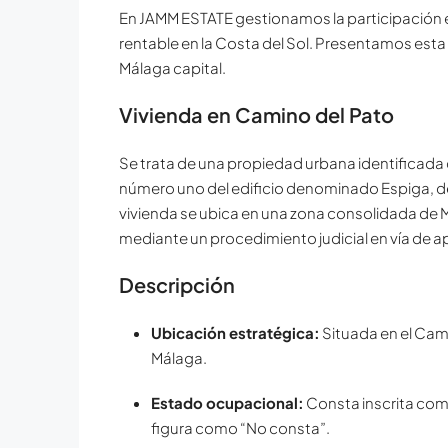
En JAMM ESTATE gestionamos la participación e
rentable en la Costa del Sol. Presentamos est
Málaga capital.
Vivienda en Camino del Pato
Se trata de una propiedad urbana identificada co
número uno del edificio denominado Espiga, de
vivienda se ubica en una zona consolidada de M
mediante un procedimiento judicial en vía de a
Descripción
Ubicación estratégica:
Situada en el Cam
Málaga.
Estado ocupacional:
Consta inscrita como
figura como “No consta”.