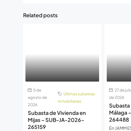
Related posts
5 de
27 de juli
Últimas subastas
agosto de
de 2026
inmobiliarias
2026
Subasta 
Málaga 
Subasta de Vivienda en
264488
Mijas – SUB-JA-2026-
265159
En JAMM E