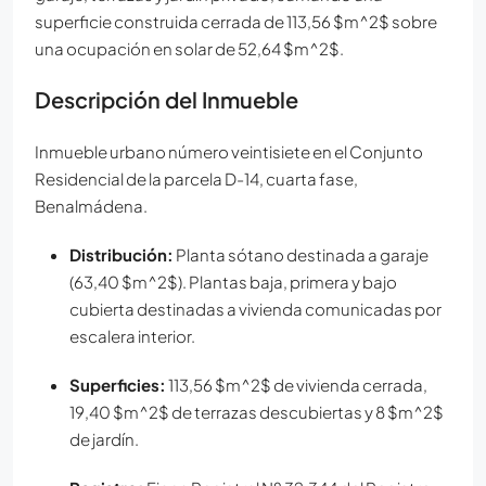
superficie construida cerrada de 113,56
$m^2$
sobre
una ocupación en solar de 52,64
$m^2$
.
Descripción del Inmueble
Inmueble urbano número veintisiete en el Conjunto
Residencial de la parcela D-14, cuarta fase,
Benalmádena.
Distribución:
Planta sótano destinada a garaje
(63,40
$m^2$
). Plantas baja, primera y bajo
cubierta destinadas a vivienda comunicadas por
escalera interior.
Superficies:
113,56
$m^2$
de vivienda cerrada,
19,40
$m^2$
de terrazas descubiertas y 8
$m^2$
de jardín.