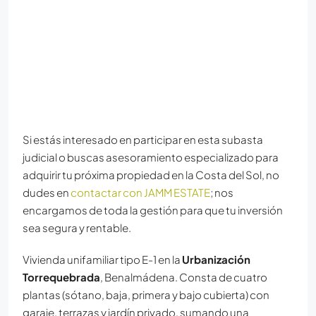
Si estás interesado en participar en esta subasta
judicial o buscas asesoramiento especializado para
adquirir tu próxima propiedad en la Costa del Sol, no
dudes en
contactar con JAMM ESTATE
; nos
encargamos de toda la gestión para que tu inversión
sea segura y rentable.
Vivienda unifamiliar tipo E-1 en la
Urbanización
Torrequebrada
, Benalmádena. Consta de cuatro
plantas (sótano, baja, primera y bajo cubierta) con
garaje, terrazas y jardín privado, sumando una