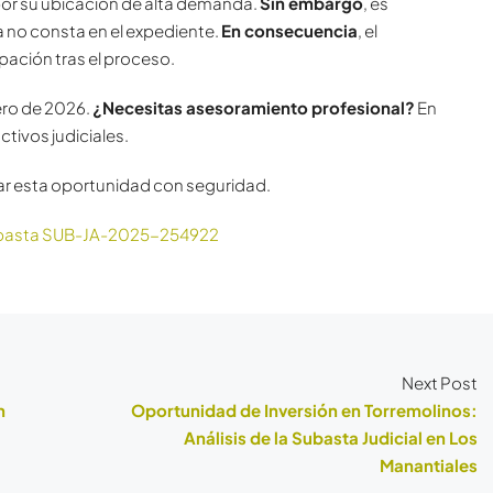
por su ubicación de alta demanda.
Sin embargo
, es
a no consta en el expediente.
En consecuencia
, el
pación tras el proceso.
nero de 2026.
¿Necesitas asesoramiento profesional?
En
tivos judiciales.
ar esta oportunidad con seguridad.
ubasta SUB-JA-2025-254922
Next Post
n
Oportunidad de Inversión en Torremolinos:
Análisis de la Subasta Judicial en Los
Manantiales