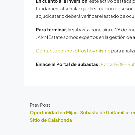
En cuanto a la inversión
, este activo destaca 
fundamental señalar que la situación posesori
adjudicatario deberá verificar el estado de ocu
Para terminar
, la subasta concluirá el 26 de e
JAMM Estate somos expertos en la gestión de ac
Contacta con nosotros hoy mismo
para analiz
Enlace al Portal de Subastas:
Portal BOE – S
Prev Post
Oportunidad en Mijas: Subasta de Unifamiliar e
Sitio de Calahonda