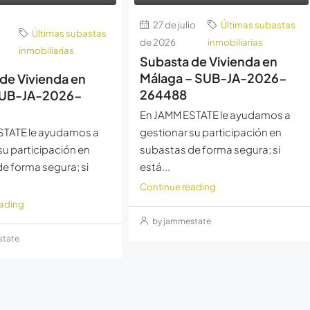
27 de julio
Últimas subastas
Últimas subastas
de 2026
inmobiliarias
inmobiliarias
Subasta de Vivienda en
Málaga – SUB-JA-2026-
de Vivienda en
264488
 SUB-JA-2026-
En JAMM ESTATE le ayudamos a
STATE le ayudamos a
gestionar su participación en
su participación en
subastas de forma segura; si
e forma segura; si
está...
Continue reading
eading
by jammestate
state