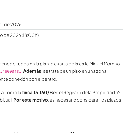
a
ro de 2026
o de 2026 (18:00h)
vienda situada en la planta cuarta de la calle Miguel Moreno
.
Además
, se trata de un piso en una zona
14S0034SI
nte conexión con el centro.
ita como la
finca 15.160/B
en el Registro de la Propiedad nº
bitual.
Por este motivo
, es necesario considerar los plazos