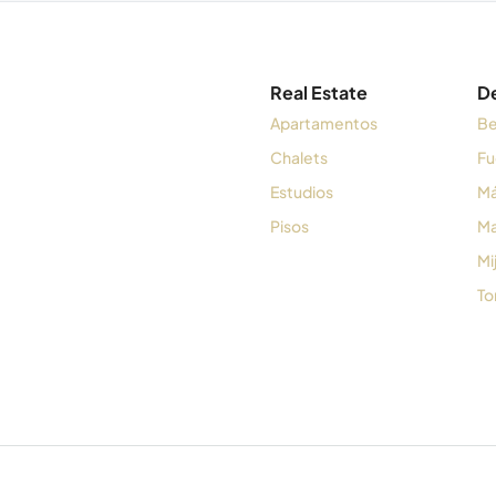
Real Estate
D
Apartamentos
Be
Chalets
Fu
Estudios
Má
Pisos
Ma
Mi
To