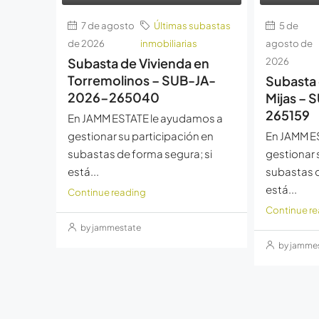
7 de agosto
Últimas subastas
5 de
de 2026
inmobiliarias
agosto de
Subasta de Vivienda en
2026
Torremolinos – SUB-JA-
Subasta 
2026-265040
Mijas –
265159
En JAMM ESTATE le ayudamos a
gestionar su participación en
En JAMM E
subastas de forma segura; si
gestionar 
está...
subastas d
está...
Continue reading
Continue r
by jammestate
by jamme