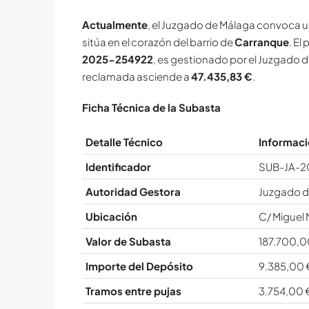
Actualmente
, el Juzgado de Málaga convoca un
sitúa en el corazón del barrio de
Carranque
. El
2025-254922
, es gestionado por el Juzgado d
reclamada asciende a
47.435,83 €
.
Ficha Técnica de la Subasta
Detalle Técnico
Informaci
Identificador
SUB-JA-2
Autoridad Gestora
Juzgado de
Ubicación
C/ Miguel 
Valor de Subasta
187.700,0
Importe del Depósito
9.385,00 
Tramos entre pujas
3.754,00 