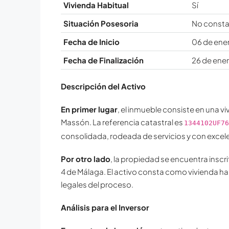
Vivienda Habitual
Sí
Situación Posesoria
No const
Fecha de Inicio
06 de ene
Fecha de Finalización
26 de ener
Descripción del Activo
En primer lugar
, el inmueble consiste en una vi
Massón. La referencia catastral es
1344102UF76
consolidada, rodeada de servicios y con excele
Por otro lado
, la propiedad se encuentra inscr
4 de Málaga. El activo consta como vivienda ha
legales del proceso.
Análisis para el Inversor