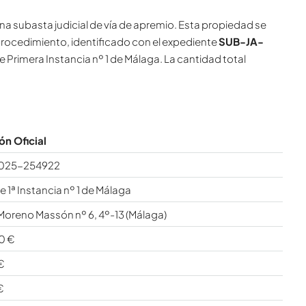
a subasta judicial de vía de apremio. Esta propiedad se
 procedimiento, identificado con el expediente
SUB-JA-
e Primera Instancia nº 1 de Málaga. La cantidad total
ón Oficial
025-254922
 1ª Instancia nº 1 de Málaga
Moreno Massón nº 6, 4º-13 (Málaga)
0 €
€
€