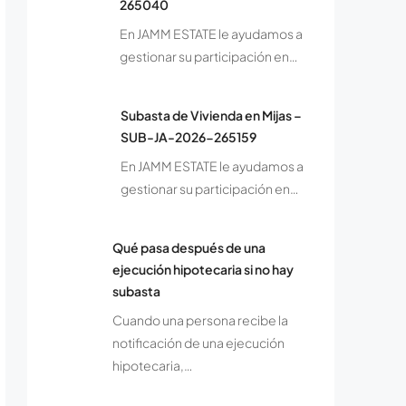
265040
En JAMM ESTATE le ayudamos a
gestionar su participación en…
Subasta de Vivienda en Mijas –
SUB-JA-2026-265159
En JAMM ESTATE le ayudamos a
gestionar su participación en…
Qué pasa después de una
ejecución hipotecaria si no hay
subasta
Cuando una persona recibe la
notificación de una ejecución
hipotecaria,…