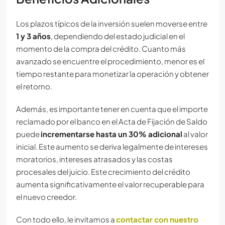
Los plazos típicos de la inversión suelen moverse entre
1 y 3 años
, dependiendo del estado judicial en el
momento de la compra del crédito. Cuanto más
avanzado se encuentre el procedimiento, menor es el
tiempo restante para monetizar la operación y obtener
el retorno.
Además, es importante tener en cuenta que el importe
reclamado por el banco en el Acta de Fijación de Saldo
puede
incrementarse hasta un 30% adicional
al valor
inicial. Este aumento se deriva legalmente de intereses
moratorios, intereses atrasados y las costas
procesales del juicio. Este crecimiento del crédito
aumenta significativamente el valor recuperable para
el nuevo creedor.
Con todo ello, le invitamos a
contactar con nuestro