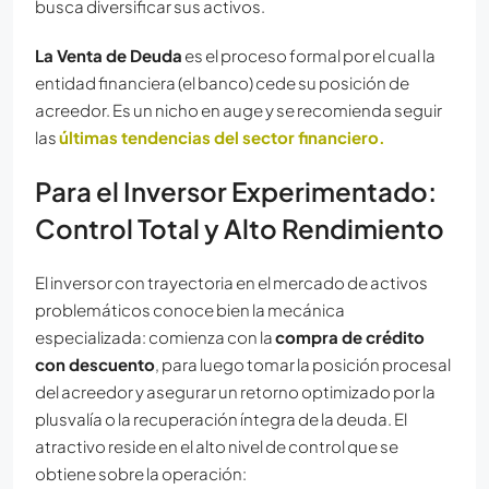
busca diversificar sus activos.
La Venta de Deuda
es el proceso formal por el cual la
entidad financiera (el banco) cede su posición de
acreedor. Es un nicho en auge y se recomienda seguir
las
últimas tendencias del sector financiero.
Para el Inversor Experimentado:
Control Total y Alto Rendimiento
El inversor con trayectoria en el mercado de activos
problemáticos conoce bien la mecánica
especializada: comienza con la
compra de crédito
con descuento
, para luego tomar la posición procesal
del acreedor y asegurar un retorno optimizado por la
plusvalía o la recuperación íntegra de la deuda. El
atractivo reside en el alto nivel de control que se
obtiene sobre la operación: