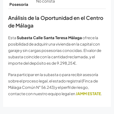
No consta
Posesoria
Análisis de la Oportunidad en el Centro
de Málaga
Esta
Subasta Calle Santa Teresa Málaga
ofrece la
posibilidad de adquirir una vivienda en la capital con
garaje y sin cargas posesorias conocidas. El valor de
subasta coincide con la cantidad reclamada, y el
importe del depósito es de 9.298,25 €.
Para participar en la subasta o para recibir asesoría
sobre el proceso legal, el estado registral (Finca de
Málaga Común N° 56.243) y el perfil de riesgo,
contacte con nuestro equipo legal en
JAMM ESTATE
.