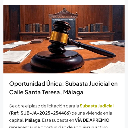
Oportunidad Única: Subasta Judicial en
Calle Santa Teresa, Málaga
Se abre el plazo de licitación para la
Subasta Judicial
(Ref: SUB-JA-2025-254486)
de una vivienda en la
capital,
Málaga
. Esta subasta en
VÍA DE APREMIO
representa una oportunidad de adquirir un activo