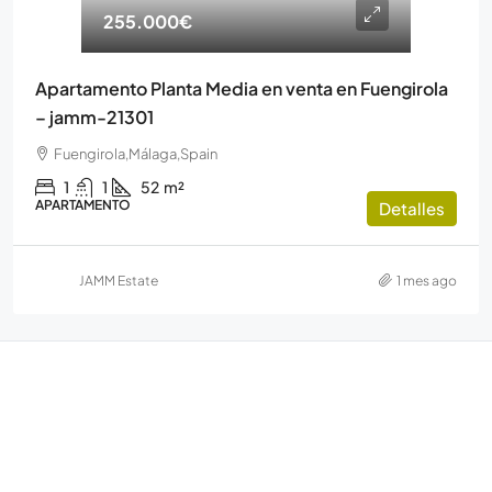
255.000€
Apartamento Planta Media en venta en Fuengirola
– jamm-21301
Fuengirola,Málaga,Spain
1
1
52
m²
APARTAMENTO
Detalles
JAMM Estate
1 mes ago