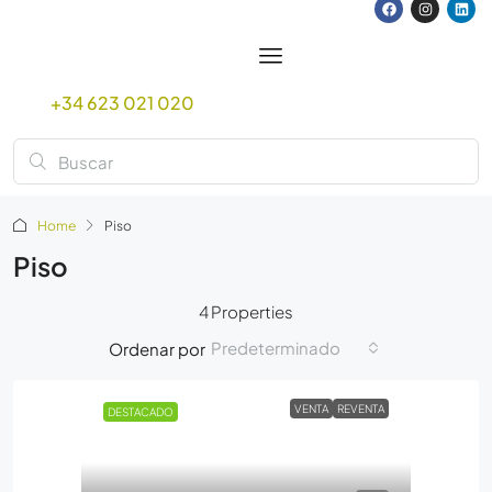
+34 623 021 020
Home
Piso
Piso
4 Properties
Predeterminado
Ordenar por
VENTA
REVENTA
DESTACADO