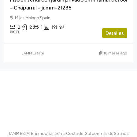
– Chaparral – jamm-21235
Mijas,Málaga,Spain
2
2
1
191
m²
PISO
Detalles
JAMM Estate
10 meses ago
JAMM ESTATE, inmobiliaria en la Costa del Sol con más de 25 años