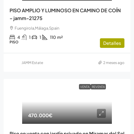
PISO AMPLIO Y LUMINOSO EN CAMINO DE COÍN
– jamm-21275
Fuengirola,Málaga,Spain
4
1
1
110
m²
PISO
Detalles
JAMM Estate
2 meses ago
VENTA
REVENTA
470.000€
Piso en venta con jardín privado en Miramar del Sol