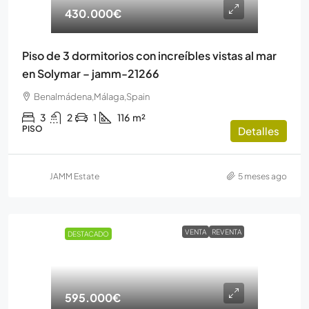
430.000€
Piso de 3 dormitorios con increíbles vistas al mar
en Solymar – jamm-21266
Benalmádena,Málaga,Spain
3
2
1
116
m²
PISO
Detalles
JAMM Estate
5 meses ago
VENTA
REVENTA
DESTACADO
595.000€