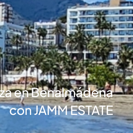
anza en Benalmádena
con JAMM ESTATE