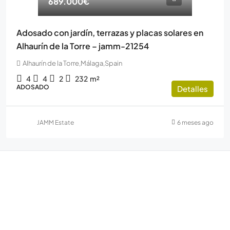
689.000€
Adosado con jardín, terrazas y placas solares en
Alhaurín de la Torre – jamm-21254
Alhaurín de la Torre,Málaga,Spain
4
4
2
232
m²
ADOSADO
Detalles
JAMM Estate
6 meses ago